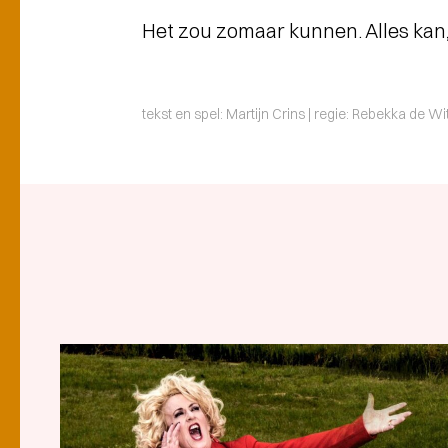
Het zou zomaar kunnen. Alles kan,
tekst en spel: Martijn Crins | regie: Rebekka de W