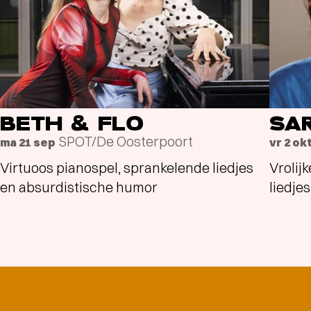
BETH & FLO
SA
SPOT/De Oosterpoort
ma 21 sep
vr 2 ok
Virtuoos pianospel, sprankelende liedjes
Vrolij
en absurdistische humor
liedjes