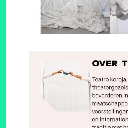
OVER 
Teatro Koreja,
theatergezels
bevorderen in
maatschappeli
voorstellingen
en internatio
traditie met