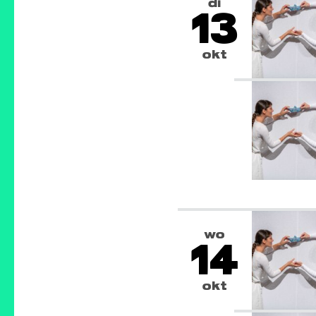
di
13
okt
wo
14
okt