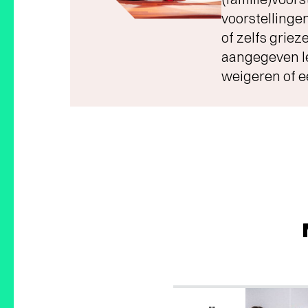
voorstellinge
of zelfs griez
aangegeven le
weigeren of e