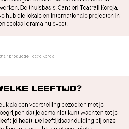
rken. De thuisbasis, Cantieri Teatrali Koreja,
ve hub die lokale en internationale projecten in
 en sociaal drama huisvest.
tta /
productie
Teatro Koreja
ELKE LEEFTIJD?
 leuk als een voorstelling bezoeken met je
begrijpen dat je soms niet kunt wachten tot je
 leeftijd heeft. De leeftijdsaanduiding bij onze
ellingen is er echter niet voor niets: