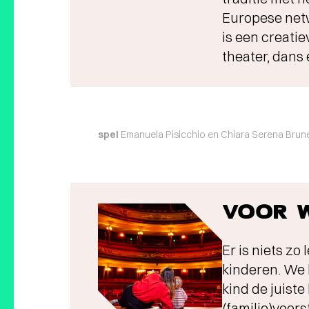
Europese netwe
is een creatie
theater, dans
spel
Emanuela Pisicchio en Chiara Serena Brune
VOOR W
Er is niets zo
kinderen. We 
kind de juiste
(familie)voorst