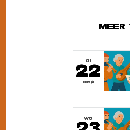
MEER 
di
22
sep
wo
23