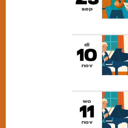
sep
di
10
nov
wo
11
nov