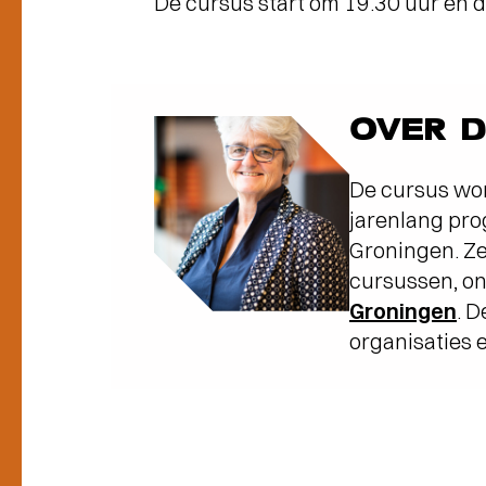
De cursus start om 19.30 uur en 
OVER 
De cursus wo
jarenlang pro
Groningen. Ze
cursussen, on
Groningen
. 
organisaties e