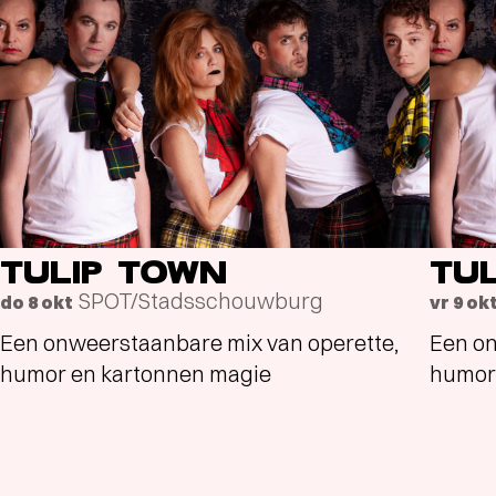
TULIP TOWN
TU
SPOT/Stadsschouwburg
do 8 okt
vr 9 ok
Een onweerstaanbare mix van operette,
Een on
humor en kartonnen magie
humor