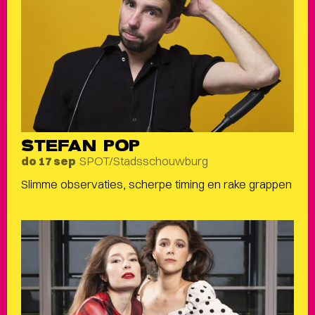
STEFAN POP
SPOT/Stadsschouwburg
do 17 sep
Slimme observaties, scherpe timing en rake grappen