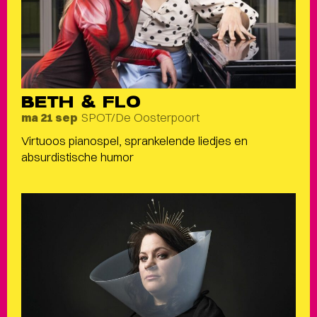
BETH & FLO
SPOT/De Oosterpoort
ma 21 sep
Virtuoos pianospel, sprankelende liedjes en
absurdistische humor