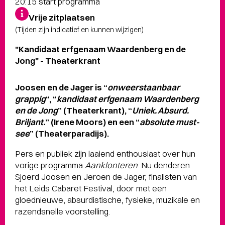
20:15 start programma
Vrije zitplaatsen
(Tijden zijn indicatief en kunnen wijzigen)
"Kandidaat erfgenaam Waardenberg en de
Jong" - Theaterkrant
Joosen en de Jager is “
onweerstaanbaar
grappig
“, “
kandidaat erfgenaam Waardenberg
en de Jong
” (Theaterkrant), “
Uniek. Absurd.
Briljant.
” (Irene Moors) en een “
absolute must-
see
” (Theaterparadijs).
Pers en publiek zijn laaiend enthousiast over hun
vorige programma
Aanklonteren
. Nu denderen
Sjoerd Joosen en Jeroen de Jager, finalisten van
het Leids Cabaret Festival, door met een
gloednieuwe, absurdistische, fysieke, muzikale en
razendsnelle voorstelling.