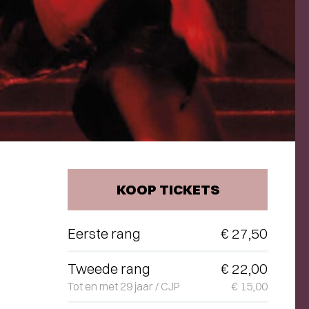
KOOP TICKETS
Eerste rang
€ 27,50
Tweede rang
€ 22,00
Tot en met 29 jaar / CJP
€ 15,00