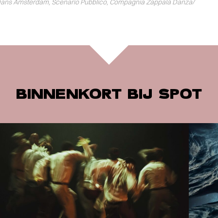
CK Dans Amsterdam, Scenario Pubblico, Compagnia Zappalà Danza/
BINNENKORT BIJ SPOT