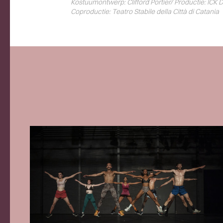
Kostuumontwerp: Clifford Portier/ Productie: I
Coproductie: Teatro Stabile della Città di Catania