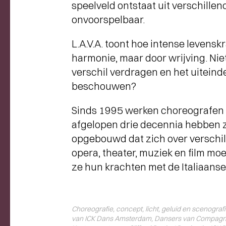
speelveld ontstaat uit verschille
onvoorspelbaar.
L.A.V.A. toont hoe intense levenskr
harmonie, maar door wrijving. Nie
verschil verdragen en het uiteinde
beschouwen?
Sinds 1995 werken choreografen E
afgelopen drie decennia hebben ze
opgebouwd dat zich over verschill
opera, theater, muziek en film moe
ze hun krachten met de Italiaanse
Choreografie, concept, licht, geluid en scenogra
van ICK Dans Amsterdam, Dansers van Compagni