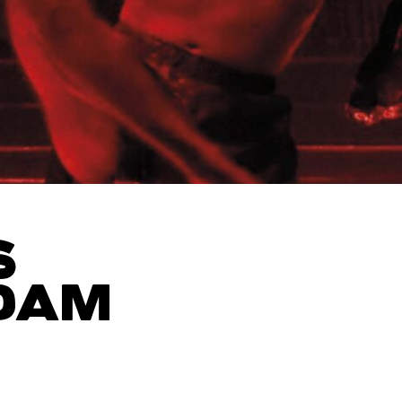
S
DAM