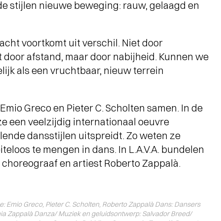
nde stijlen nieuwe beweging: rauw, gelaagd en
acht voortkomt uit verschil. Niet door
t door afstand, maar door nabijheid. Kunnen we
lijk als een vruchtbaar, nieuw terrein
mio Greco en Pieter C. Scholten samen. In de
 een veelzijdig internationaal oeuvre
ende dansstijlen uitspreidt. Zo weten ze
iteloos te mengen in dans. In L.A.V.A. bundelen
 choreograaf en artiest Roberto Zappalà.
fie: Emio Greco, Pieter C. Scholten, Roberto Zappalà Dans: Dansers
a Zappalà Danza/ Muziek en geluidsontwerp: Salvador Breed/