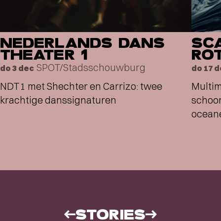
NEDERLANDS DANS
SC
THEATER 1
RO
SPOT/Stadsschouwburg
do 3 dec
do 17 
NDT1 met Shechter en Carrizo: twee
Multim
krachtige danssignaturen
schoon
ocean
STORIES