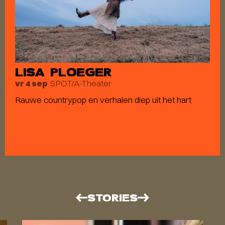
LISA PLOEGER
SPOT/A-Theater
vr 4 sep
Rauwe countrypop en verhalen diep uit het hart
STORIES