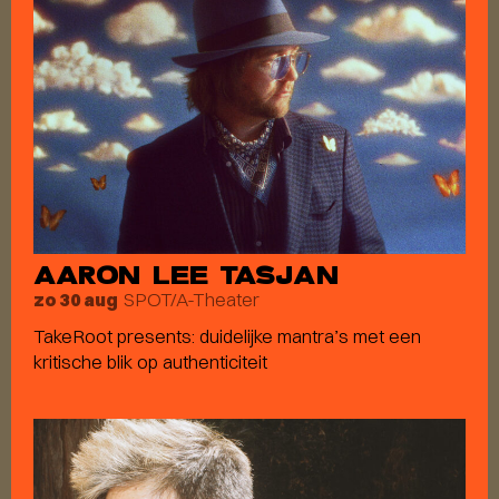
AARON LEE TASJAN
SPOT/A-Theater
zo 30 aug
TakeRoot presents: duidelijke mantra’s met een
kritische blik op authenticiteit