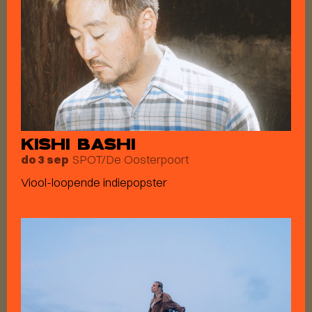
KISHI BASHI
SPOT/De Oosterpoort
do 3 sep
Viool-loopende indiepopster