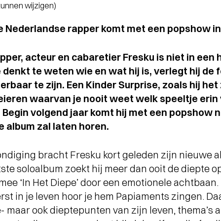
 kunnen wijzigen)
e Nederlandse rapper komt met een popshow in
per, acteur en cabaretier Fresku is niet in een 
enkt te weten wie en wat hij is, verlegt hij de f
eerbaar te zijn. Een Kinder Surprise, zoals hij het
ieren waarvan je nooit weet welk speeltje erin v
’’ Begin volgend jaar komt hij met een popshow 
e album zal laten horen.
ndiging bracht Fresku kort geleden zijn nieuwe 
aatste soloalbum zoekt hij meer dan ooit de diepte
mee ‘In Het Diepe’ door een emotionele achtbaan. H
erst in je leven hoor je hem Papiaments zingen. Daa
- maar ook dieptepunten van zijn leven, thema’s a