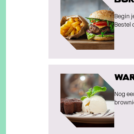
Begin j
Bestel 
WAR
Nog een
brownie