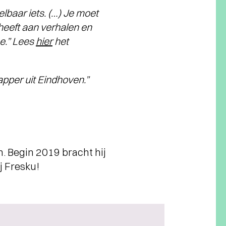
lbaar iets. (…) Je moet
heeft aan verhalen en
pe.” Lees
hier
het
rapper uit Eindhoven.”
n. Begin 2019 bracht hij
ij Fresku!