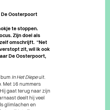
 De Oosterpoort
hokje te stoppen.
ocus. Zijn doel als
 zelf omschrijft. “Net
erstopt zit, wil ik ook
naar De Oosterpoort,
album
In Het Diepe
uit.
 op. Met 16 nummers
ij gaat terug naar zijn
rnaast deelt hij veel
ls glimlachen en