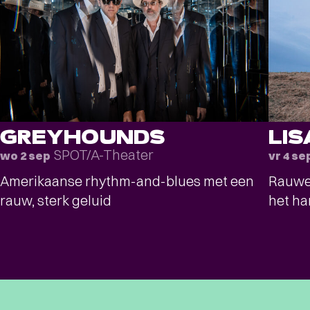
GREYHOUNDS
LI
SPOT/A-Theater
wo 2 sep
vr 4 se
Amerikaanse rhythm-and-blues met een
Rauwe 
rauw, sterk geluid
het ha