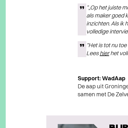
”„Op het juiste m
als maker goed k
inzichten. Als ik 
volledige interv
”Het is tot nu to
Lees
hier
het voll
Support: WadAap
De aap uit Groninge
samen met De Zelv
BUR