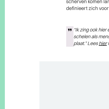
scherven komen lang
definieert zich voor
“Ik zing ook hier
schelen als mense
plaat.” Lees
hier
h