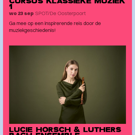
CURSUS KLASSIEKE MUZIEK
1
SPOT/De Oosterpoort
wo 23 sep
Ga mee op een inspirerende reis door de
muziekgeschiedenis!
LUCIE HORSCH & LUTHERS