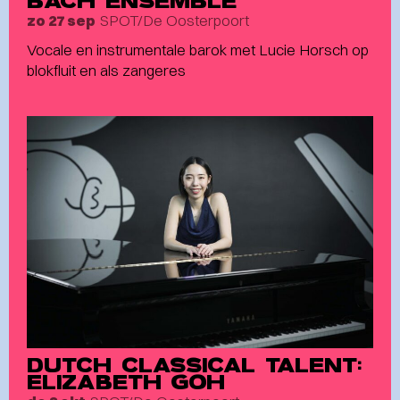
BACH ENSEMBLE
SPOT/De Oosterpoort
zo 27 sep
Vocale en instrumentale barok met Lucie Horsch op
blokfluit en als zangeres
DUTCH CLASSICAL TALENT:
ELIZABETH GOH