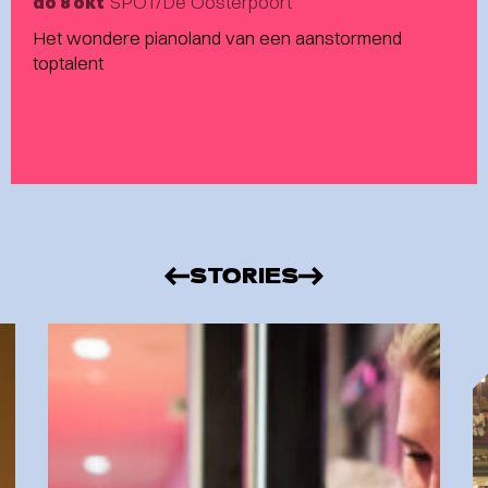
SPOT/De Oosterpoort
do 8 okt
Het wondere pianoland van een aanstormend
toptalent
STORIES