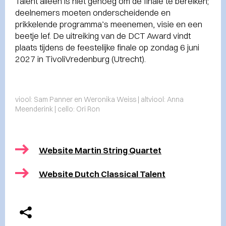
Talent alleen is niet genoeg om de finale te bereiken;
deelnemers moeten onderscheidende en
prikkelende programma’s meenemen, visie en een
beetje lef. De uitreiking van de DCT Award vindt
plaats tijdens de feestelijke finale op zondag 6 juni
2027 in TivoliVredenburg (Utrecht).
viool: Sam Panner en Weronika Weiss | altviool: Anna
Meenderink | cello: Ori Ron
Website Martin String Quartet
Website Dutch Classical Talent