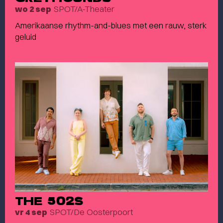
SPOT/A-Theater
wo 2 sep
Amerikaanse rhythm-and-blues met een rauw, sterk
geluid
THE 502S
SPOT/De Oosterpoort
vr 4 sep