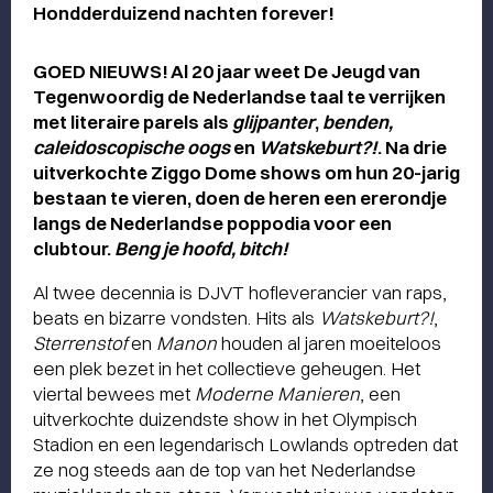
Hondderduizend nachten forever!
GOED NIEUWS! Al 20 jaar weet De Jeugd van
Tegenwoordig de Nederlandse taal te verrijken
met literaire parels als
g
lijpanter
,
benden,
caleidoscopische oogs
en
Watskeburt?!
. Na drie
uitverkochte Ziggo Dome shows om hun 20-jarig
bestaan te vieren, doen de heren een ererondje
langs de Nederlandse poppodia voor een
clubtour.
Beng je hoofd, bitch!
Al twee decennia is DJVT hofleverancier van raps,
beats en bizarre vondsten. Hits als
Watskeburt?!
,
Sterrenstof
en
Manon
houden al jaren moeiteloos
een plek bezet in het collectieve geheugen. Het
viertal bewees met
Moderne Manieren
, een
uitverkochte duizendste show in het Olympisch
Stadion en een legendarisch Lowlands optreden dat
ze nog steeds aan de top van het Nederlandse