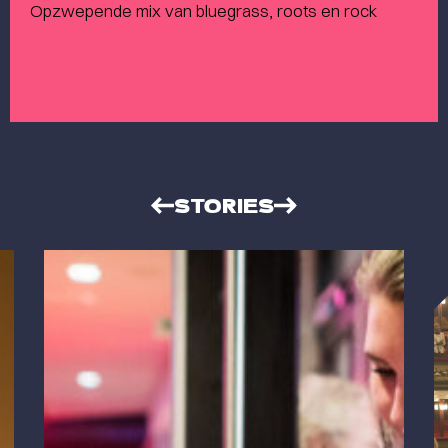
Opzwepende mix van bluegrass, roots en rock
STORIES