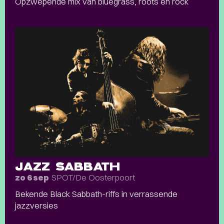
Opzwepende mix van bluegrass, roots en rock
JAZZ SABBATH
SPOT/De Oosterpoort
zo 6 sep
Bekende Black Sabbath-riffs in verrassende
jazzversies