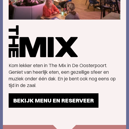
The
Mix
a
la
carte
menu
Kom lekker eten in The Mix in De Oosterpoort.
Geniet van heerlijk eten, een gezellige sfeer en
muziek onder één dak. En je bent ook nog eens op
tijd in de zaal.
BEKIJK MENU EN RESERVEER