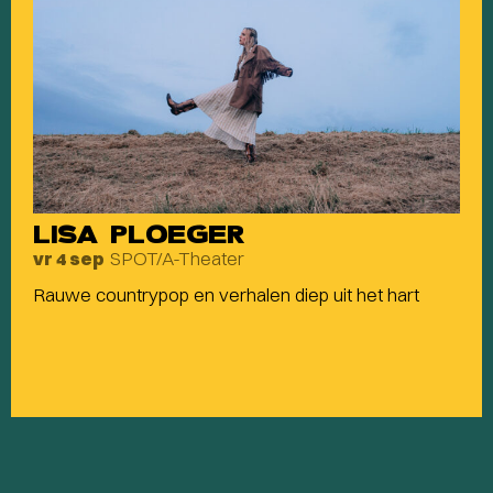
LISA PLOEGER
SPOT/A-Theater
vr 4 sep
Rauwe countrypop en verhalen diep uit het hart