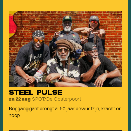
STEEL PULSE
SPOT/De Oosterpoort
za 22 aug
Reggaegigant brengt al 50 jaar bewustzijn, kracht en
hoop