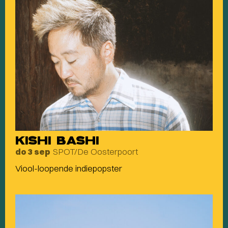
KISHI BASHI
SPOT/De Oosterpoort
do 3 sep
Viool-loopende indiepopster