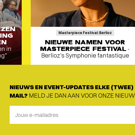
EZEN
Masterpiece Festival: Berlioz
ING
EN
NIEUWE NAMEN VOOR
en in
MASTERPIECE FESTIVAL
-
ng"
Berlioz’s Symphonie fantastique
NIEUWS EN EVENT-UPDATES ELKE (TWEE) 
MAIL?
MELD JE DAN AAN VOOR ONZE NIEUW
Jouw e-mailadres