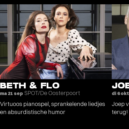
BETH & FLO
JO
SPOT/De Oosterpoort
ma 21 sep
di 6 okt
Virtuoos pianospel, sprankelende liedjes
Joep v
en absurdistische humor
terug!