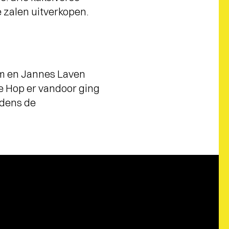
e zalen uitverkopen.
am en Jannes Laven
je Hop er vandoor ging
ijdens de