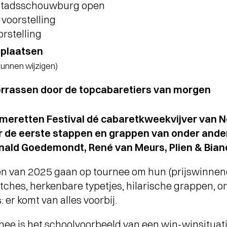
 Stadsschouwburg open
voorstelling
orstelling
tplaatsen
 kunnen wijzigen)
errassen door de topcabaretiers van morgen
Cameretten Festival dé cabaretkweekvijver van 
 de eerste stappen en grappen van onder ander
ald Goedemondt, René van Meurs, Plien & Bianc
ten van 2025 gaan op tournee om hun (prijswinnend
tches, herkenbare typetjes, hilarische grappen,
 er komt van alles voorbij.
nee is het schoolvoorbeeld van een win-winsituati