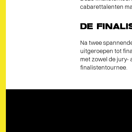
cabarettalenten mak
DE FINALI
Na twee spannende 
uitgeroepen tot fin
met zowel de jury- al
finalistentournee.