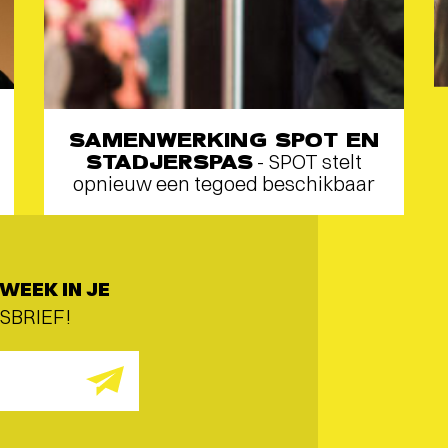
SAMENWERKING SPOT EN
STADJERSPAS
- SPOT stelt
opnieuw een tegoed beschikbaar
WEEK IN JE
SBRIEF!