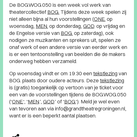
De BOG.WOG.050 is een week vol werk van
theatercollectief
BOG.
Tijdens deze week spelen zij
niet alleen bijna al hun voorstellingen (
ONE.
op
woensdag,
MEN.
op donderdag,
GOD
. op vrijdag en
de Engelse versie van
BOG.
op zaterdag), ook
nodigen ze muzikanten en sprekers uit, spelen ze
onaf werk of een andere versie van eerder werk en
is er een tentoonstelling van beelden die de makers
onderweg hebben verzameld.
Op woensdag vindt er om 19:30 een
tekstlezing
van
BOG. plaats door oudere acteurs. Deze
tekstlezing
is (gratis) toegankelijk op vertoon van je ticket voor
een van de voorstellingen tijdens de BOG.WOG.050
(‘
ONE.
‘, ‘
MEN
.’,
GOD
.’ of ‘
BOG.
‘). Meld je wel even
van tevoren aan via info@grandtheatregroningen.nl,
want er is een beperkt aantal plaatsen.