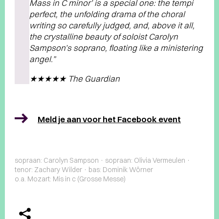
Mass in C minor’ is a special one: the tempi
perfect, the unfolding drama of the choral
writing so carefully judged, and, above it all,
the crystalline beauty of soloist Carolyn
Sampson’s soprano, floating like a ministering
angel.”
★★★★★ The Guardian
Meld je aan voor het Facebook event
sopraan: Carolyn Sampson · sopraan: Olivia Vermeulen ·
tenor: Zachary Wilder · bas: Dominik Wörner
o.a. Mozart: Mis in c (Grosse Messe)