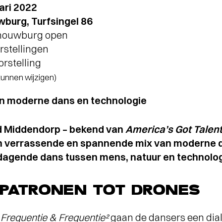
ari 2022
burg, Turfsingel 86
chouwburg open
orstellingen
orstelling
 kunnen wijzigen)
n moderne dans en technologie
d Middendorp – bekend van
America’s Got Talen
 verrassende en spannende mix van moderne d
dagende dans tussen mens, natuur en technolog
PATRONEN TOT DRONES
e
Frequentie & Frequentie²
gaan de dansers een dia