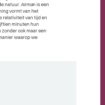
de natuur.
Airma
n is een
ming vormt van het
elativiteit van tijd en
jftien minuten hun
en zonder ook maar een
e manier waarop we