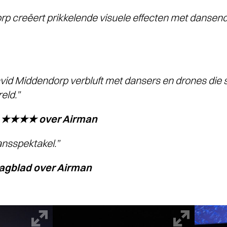
p creëert prikkelende visuele effecten met dansend
vid Middendorp verbluft met dansers en drones die
eld.”
nt ★★★★ over
Airman
nsspektakel.”
agblad over
Airman