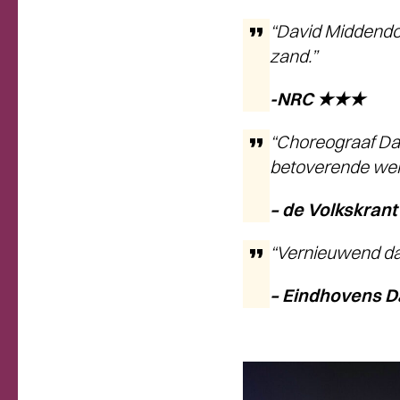
“David Middendor
zand.”
-NRC ★★★
“Choreograaf Da
betoverende wer
– de Volkskra
“Vernieuwend da
– Eindhovens D