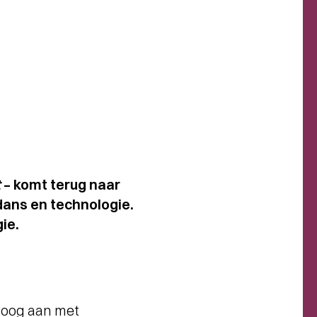
t
–
komt terug naar
ans en technologie.
ie.
loog aan met