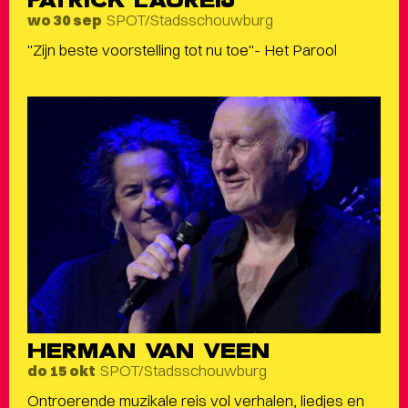
PATRICK LAUREIJ
SPOT/Stadsschouwburg
wo 30 sep
"Zijn beste voorstelling tot nu toe"- Het Parool
HERMAN VAN VEEN
SPOT/Stadsschouwburg
do 15 okt
Ontroerende muzikale reis vol verhalen, liedjes en