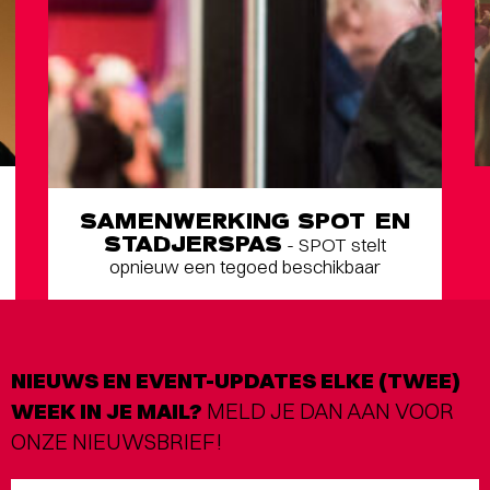
SAMENWERKING SPOT EN
STADJERSPAS
- SPOT stelt
opnieuw een tegoed beschikbaar
NIEUWS EN EVENT-UPDATES ELKE (TWEE)
WEEK IN JE MAIL?
MELD JE DAN AAN VOOR
ONZE NIEUWSBRIEF!