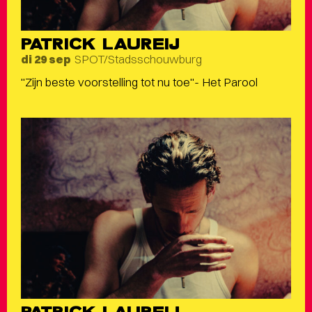
PATRICK LAUREIJ
SPOT/Stadsschouwburg
di 29 sep
"Zijn beste voorstelling tot nu toe"- Het Parool