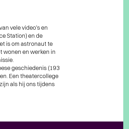
van vele video’s en
ce Station) en de
et is om astronaut te
het wonen en werken in
issie.
pese geschiedenis (193
ven. Een theatercollege
jn als hij ons tijdens