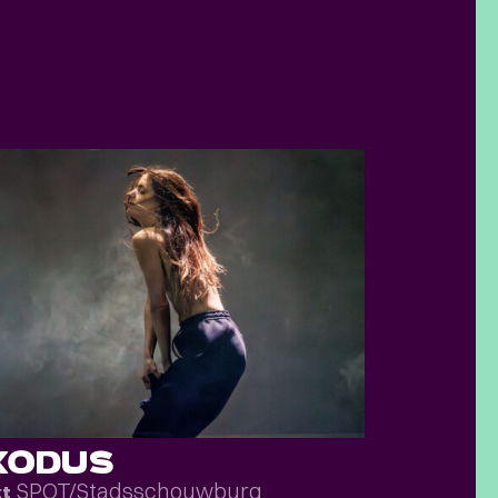
XODUS
SPOT/Stadsschouwburg
kt