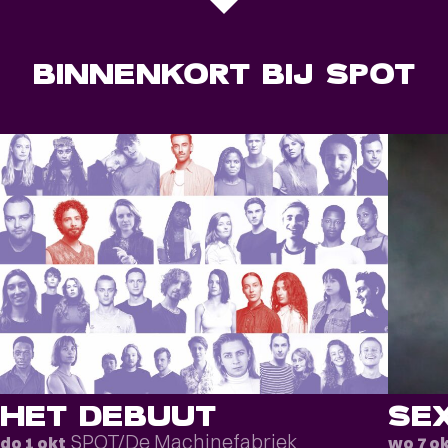
BINNENKORT BIJ SPOT
HET DEBUUT
SE
SPOT/De Machinefabriek
do 1 okt
wo 7 o