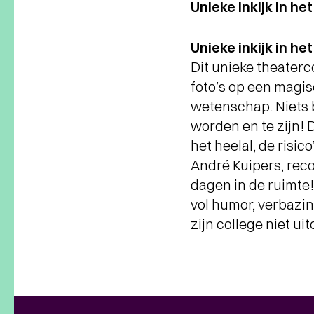
Unieke inkijk in he
Unieke inkijk in he
Dit unieke theaterc
foto’s op een magisc
wetenschap. Niets b
worden en te zijn! 
het heelal, de risic
André Kuipers, rec
dagen in de ruimte!
vol humor, verbazing
zijn college niet u