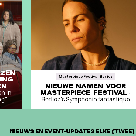
EZEN
Masterpiece Festival: Berlioz
ING
EN
NIEUWE NAMEN VOOR
en in
MASTERPIECE FESTIVAL
-
ng"
Berlioz’s Symphonie fantastique
NIEUWS EN EVENT-UPDATES ELKE (TWEE) 