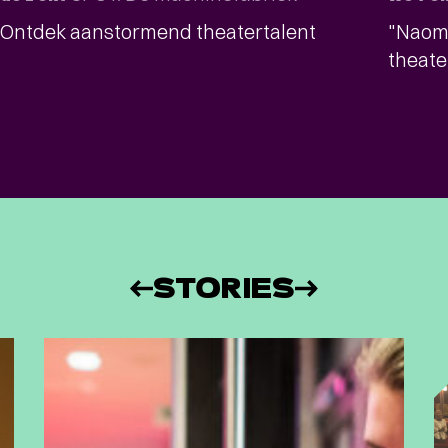
Ontdek aanstormend theatertalent
"Naomi
theat
STORIES