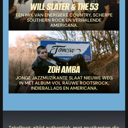
WILL SLATER & THE 53
EEN MIX VAN ENERGIEKE COUNTRY, SCHERPE
SOUTHERN ROCK EN VERHALENDE
AMERICANA.
ZOH AMBA
JONGE JAZZMUZIKANTE SLAAT NIEUWE WEG
IN MET ALBUM VOL RAUWE ROOTSROCK,
INDIEBALLADS EN AMERICANA.
TakeRoot: altijd authentiek, met muzikanten die