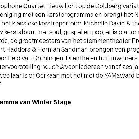
ophone Quartet nieuw licht op de Goldberg variat
STADSPARK 100 JAAR
-
SC
eniging met een kerstprogramma en brengt het N
Legendarische concerten op de
Drafbaan
EL
het klassieke kerstrepertoire. Michelle David & t
w kerstalbum met soul, gospel en pop, er is pian
rards, de grootmeesters van het stemmentheate
Bert Hadders & Herman Sandman brengen een pro
oonheid van Groningen, Drenthe en hun inwoners.
tervoorstelling
IK…eh ik
voor iedereen vanaf zes ja
 twee jaar is er Oorkaan met het met de YAMaward
.
gramma van Winter Stage
TERUGBLIK LUCAS EN