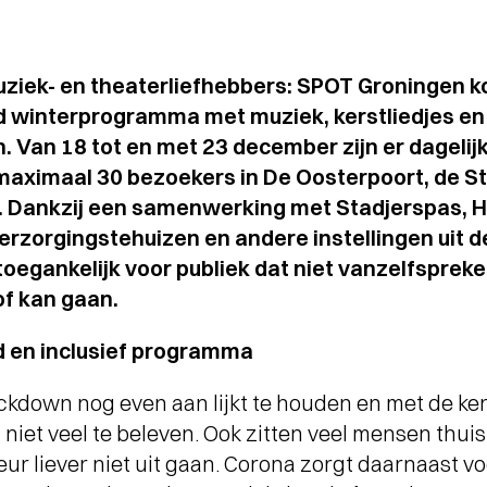
ziek- en theaterliefhebbers: SPOT Groningen 
 winterprogramma met muziek, kerstliedjes en
n. Van 18 tot en met 23 december zijn er dagelij
 maximaal 30 bezoekers in De Oosterpoort, de 
r. Dankzij een samenwerking met Stadjerspas, 
erzorgingstehuizen en andere instellingen uit de
egankelijk voor publiek dat niet vanzelfsprek
of kan gaan.
 en inclusief programma
ockdown nog even aan lijkt te houden en met de ke
ad niet veel te beleven. Ook zitten veel mensen th
r liever niet uit gaan. Corona zorgt daarnaast v
Terugblik
WA