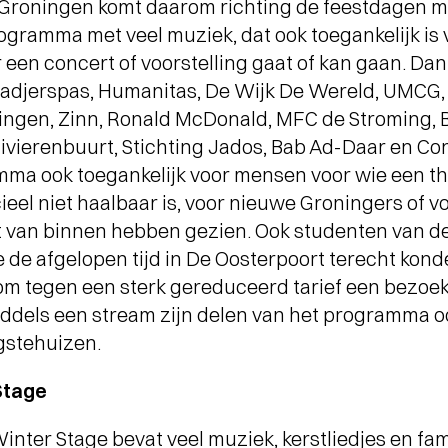
T Groningen komt daarom richting de feestdagen m
WAT EEN JAAR MET FUSE!
-
- Al
Terugblik op Fuse als Artist in
je 
ogramma met veel muziek, dat ook toegankelijk is v
Residence
een concert of voorstelling gaat of kan gaan. Dan
adjerspas, Humanitas, De Wijk De Wereld, UMCG
ningen, Zinn, Ronald McDonald, MFC de Stroming, 
ivierenbuurt, Stichting Jados, Bab Ad-Daar en Co
mma ook toegankelijk voor mensen voor wie een th
eel niet haalbaar is, voor nieuwe Groningers of 
t van binnen hebben gezien. Ook studenten van d
de afgelopen tijd in De Oosterpoort terecht kond
m tegen een sterk gereduceerd tarief een bezoek
dels een stream zijn delen van het programma oo
gstehuizen.
Stage
ter Stage bevat veel muziek, kerstliedjes en fami
Short story