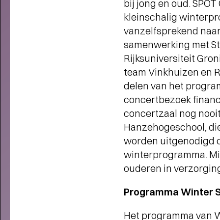
bij jong en oud. SPO
JONG OVER TULIP TOWN
-
Operette, punk, humor, liefde en
kleinschalig winterpr
kartonnen magie
vanzelfsprekend naar 
samenwerking met St
Rijksuniversiteit Gro
team Vinkhuizen en R
delen van het progra
concertbezoek financi
concertzaal nog nooi
Hanzehogeschool, die 
worden uitgenodigd o
winterprogramma. Mid
ouderen in verzorgin
Programma Winter 
Het programma van Win