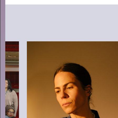
LOVE LIVE: 400+ NIEUWE
VOORSTELLINGEN EN
CONCERTEN
- Start kaartverkoop
vanaf 26 mei (members) en 28 mei
Interview