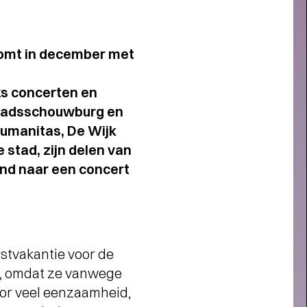
komt in december met
ks concerten en
Stadsschouwburg en
Humanitas, De Wijk
 stad, zijn delen van
end naar een concert
rstvakantie voor de
uis, omdat ze vanwege
Short story
oor veel eenzaamheid,
AROM MEMBER WORDEN?