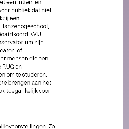
et een intiem en
s member steun je ons én profiteer
van veel voordelen, zoals voorrang
oor publiek dat niet
bij de kaartverkoop.
kzij een
, Hanzehogeschool,
Beatrixoord, WIJ-
nservatorium zijn
eater- of
voor mensen die een
e RUG en
en om te studeren,
 te brengen aan het
k toegankelijk voor
Interview
lievoorstellingen. Zo