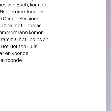
CHOREOGRAAF CONNOR
ies van Bach, komt de
HUMACHER OVER RAGING
NO een kerstconcert
AGAINST VARIOUS
EMENTS
- Raven voor het leven
he Gospel Sessions
omuziek met Thomas
r Frommermann komen
gramma met liedjes en
 Het Houten Huis
ar en voor de
 bekroonde