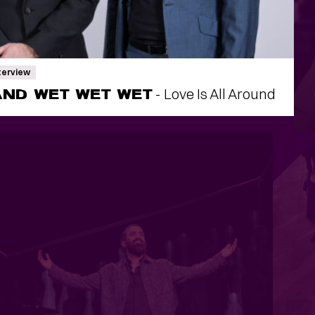
terview
AND WET WET WET
- Love Is All Around