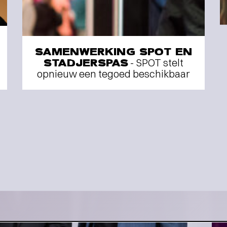
Interview
OP SCANDINAVISCH
AVONTUUR MET VIER
SAMENWERKING SPOT EN
TOPMUSICI
-
STADJERSPAS
- SPOT stelt
opnieuw een tegoed beschikbaar