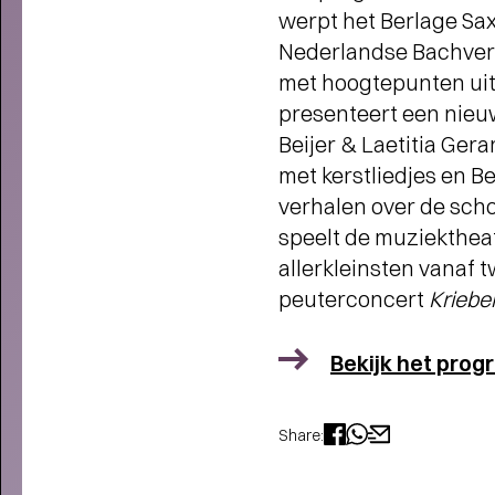
FAMILIE VOORSTELLINGEN
werpt het Berlage Sax
VOOR KLEINE EN GROTE
Nederlandse Bachver
KINDEREN
- Schuif aan bij SPOT
voor het mooiste jeugdtheater!
met hoogtepunten uit 
presenteert een nieu
Beijer & Laetitia Ge
met kerstliedjes en 
verhalen over de sch
speelt de muziekthea
allerkleinsten vanaf
peuterconcert
Kriebel
Bekijk het pro
Share: