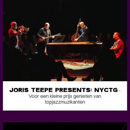
JORIS TEEPE PRESENTS: NYCTG
-
Voor een kleine prijs genieten van
topjazzmuzikanten