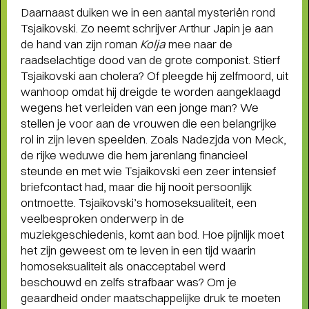
Daarnaast duiken we in een aantal mysteriën rond
humor, liefde en kartonnen magie
Tsjaikovski. Zo neemt schrijver Arthur Japin je aan
de hand van zijn roman
Kolja
mee naar de
raadselachtige dood van de grote componist. Stierf
Tsjaikovski aan cholera? Of pleegde hij zelfmoord, uit
wanhoop omdat hij dreigde te worden aangeklaagd
wegens het verleiden van een jonge man? We
stellen je voor aan de vrouwen die een belangrijke
rol in zijn leven speelden. Zoals Nadezjda von Meck,
de rijke weduwe die hem jarenlang financieel
steunde en met wie Tsjaikovski een zeer intensief
briefcontact had, maar die hij nooit persoonlijk
ontmoette. Tsjaikovski’s homoseksualiteit, een
veelbesproken onderwerp in de
muziekgeschiedenis, komt aan bod. Hoe pijnlijk moet
het zijn geweest om te leven in een tijd waarin
homoseksualiteit als onacceptabel werd
beschouwd en zelfs strafbaar was? Om je
geaardheid onder maatschappelijke druk te moeten