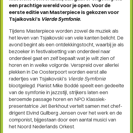
een prachtige wereld voor je open. Voor de
eerste editie van Masterpiece is gekozen voor
Tsjaikovski’s
Vierde Symfonie
.
Tijdens Masterpiece worden zowel de muziek als
het leven van Tsjaikovski van vele kanten belicht. De
avond begint als een ontdekkingstocht, waarbij je als
bezoeker in festivalsetting van onderdeel naar
onderdeel gaat en zelf bepaalt wat je wilt zien of
horen en in welke volgorde. Verspreid over allerlei
plekken in De Oosterpoort worden eerst alle
radertjes van Tsjaikovski’s
Vierde Symfonie
blootgelegd. Pianist Mike Boddé speelt een gedeelte
van de symfonie in jazzstijl, strijkers laten een
beroemde passage horen en NPO Klassiek-
presentatrice Jet Berkhout vertelt samen met chef-
dirigent Eivind Gullberg Jensen over het werk en de
componist, bijgestaan door een aantal musici van
THEATERMAKER STEEF DE JONG
het Noord Nederlands Orkest.
OVER TULIP TOWN
- Operette, punk,