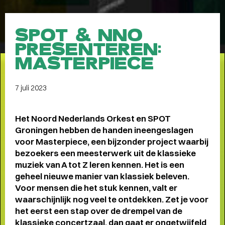
Meet the band
Longread
SPOT & NNO
MEET THE BAND:
PRESENTEREN:
MUMFORD & SONS
-
MASTERPIECE
7 juli 2023
ALLE STORIES
VAN
Het Noord Nederlands Orkest en SPOT
SPOT GRONINGEN:
Groningen hebben de handen ineengeslagen
voor Masterpiece, een bijzonder project waarbij
NIEUWS
,
INTERVIEWS
,
bezoekers een meesterwerk uit de klassieke
COLUMNS
,
KORTE
EN
muziek van A tot Z leren kennen. Het is een
geheel nieuwe manier van klassiek beleven.
LANGE VERHALEN
Voor mensen die het stuk kennen, valt er
waarschijnlijk nog veel te ontdekken. Zet je voor
het eerst een stap over de drempel van de
klassieke concertzaal, dan gaat er ongetwijfeld