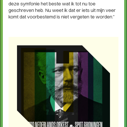
deze symfonie het beste wat ik tot nu toe
geschreven heb. Nu weet ik dat er iets uit mijn veer
komt dat voorbestemd is niet vergeten te worden.”
Short story
WAAROM MEMBER WORDEN?
- Als
member steun je ons én profiteer je van veel
voordelen, zoals voorrang bij de kaartverkoop.