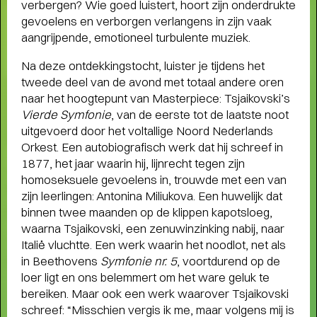
verbergen? Wie goed luistert, hoort zijn onderdrukte
gevoelens en verborgen verlangens in zijn vaak
Terugblik
aangrijpende, emotioneel turbulente muziek.
WAT EEN JAAR MET FUSE!
- Terugblik
op Fuse als Artist in Residence
Na deze ontdekkingstocht, luister je tijdens het
tweede deel van de avond met totaal andere oren
naar het hoogtepunt van Masterpiece: Tsjaikovski’s
Vierde Symfonie
, van de eerste tot de laatste noot
uitgevoerd door het voltallige Noord Nederlands
Orkest. Een autobiografisch werk dat hij schreef in
1877, het jaar waarin hij, lijnrecht tegen zijn
homoseksuele gevoelens in, trouwde met een van
zijn leerlingen: Antonina Miliukova. Een huwelijk dat
binnen twee maanden op de klippen kapotsloeg,
waarna Tsjaikovski, een zenuwinzinking nabij, naar
Italië vluchtte. Een werk waarin het noodlot, net als
in Beethovens
Symfonie nr. 5
, voortdurend op de
loer ligt en ons belemmert om het ware geluk te
bereiken. Maar ook een werk waarover Tsjaikovski
schreef: “Misschien vergis ik me, maar volgens mij is