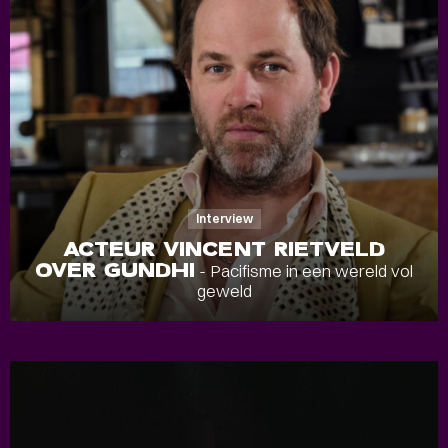
Interview
ACTEUR VINCENT RIETVELD
OVER GUNDHI
- Pacifisme in een wereld vol
geweld