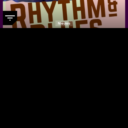
Nieuws
DE RHYTHM & BLUES NIGHT
WEBSITE IS IN EEN NIEUW
JASJE GESTOKEN
- Ontdek nu de
vernieuwde festivalwebsite