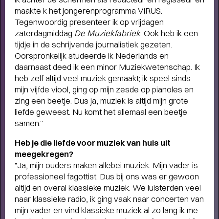
humor, liefde en kartonnen magie
maakte k het jongerenprogramma VIRUS.
Tegenwoordig presenteer ik op vrijdagen
zaterdagmiddag
De Muziekfabriek
. Ook heb ik een
tijdje in de schrijvende journalistiek gezeten.
Oorspronkelijk studeerde ik Nederlands en
daarnaast deed ik een minor Muziekwetenschap. Ik
heb zelf altijd veel muziek gemaakt; ik speel sinds
mijn vijfde viool, ging op mijn zesde op pianoles en
zing een beetje. Dus ja, muziek is altijd mijn grote
liefde geweest. Nu komt het allemaal een beetje
samen.”
Heb je die liefde voor muziek van huis uit
meegekregen?
“Ja, mijn ouders maken allebei muziek. Mijn vader is
professioneel fagottist. Dus bij ons was er gewoon
altijd en overal klassieke muziek. We luisterden veel
naar klassieke radio, ik ging vaak naar concerten van
mijn vader en vind klassieke muziek al zo lang ik me