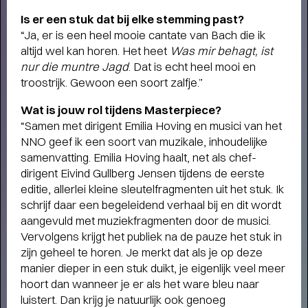
Is er een stuk dat bij elke stemming past?
“Ja, er is een heel mooie cantate van Bach die ik
Short story
altijd wel kan horen. Het heet
Was mir behagt, ist
WAAROM MEMBER WORDEN?
nur die muntre
Jagd
. Dat is echt heel mooi en
- Als
member steun je ons én profiteer je van veel
troostrijk. Gewoon een soort zalfje.”
voordelen, zoals voorrang bij de kaartverkoop.
Wat is jouw rol tijdens Masterpiece?
“Samen met dirigent Emilia Hoving en musici van het
NNO geef ik een soort van muzikale, inhoudelijke
samenvatting. Emilia Hoving haalt, net als chef-
dirigent Eivind Gullberg Jensen tijdens de eerste
editie, allerlei kleine sleutelfragmenten uit het stuk. Ik
schrijf daar een begeleidend verhaal bij en dit wordt
aangevuld met muziekfragmenten door de musici.
Vervolgens krijgt het publiek na de pauze het stuk in
zijn geheel te horen. Je merkt dat als je op deze
manier dieper in een stuk duikt, je eigenlijk veel meer
hoort dan wanneer je er als het ware bleu naar
luistert. Dan krijg je natuurlijk ook genoeg