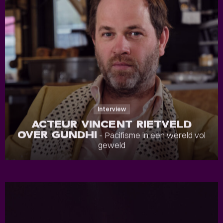
Interview
ACTEUR VINCENT RIETVELD
OVER GUNDHI
- Pacifisme in een wereld vol
geweld