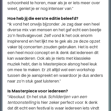
schoonheid te horen, maar als je er iets meer over
weet, geniet je er nog intenser van.”
Hoe heb jij die eerste editie beleefd?
“Ik vond het onwijs bijzonder. Je zag daar een heel
diverse mix van mensen en het gaf echt een beetje
zo’n festivalgevoel. Zelf vond ik het ook enorm
FAMILIE VOORSTELLINGEN VOOR
inspirerend en het lijkt me te gek als ze deze opzet
KLEINE EN GROTE KINDEREN
-
vaker bij concerten zouden gebruiken. Het is echt
Schuif aan bij SPOT voor het mooiste jeugdtheater!
een heel mooi concept en ik denk dat iedereen dit
kan waarderen. Ook als je niets met klassieke
muziek hebt, dan is Masterpiece alsnog heel leuk
om mee te maken. Er zit altijd wel een workshop
tussen die je aanspreekt en waardoor je dus anders
naar zo’n stuk gaat luisteren.”
Is Masterpiece voor iedereen?
“Absoluut. En het stuk
Schilderijen van een
tentoonstelling
is hier zeker perfect voor. Ik denk
dat dit echt een festival is waar iedereen iets vindt