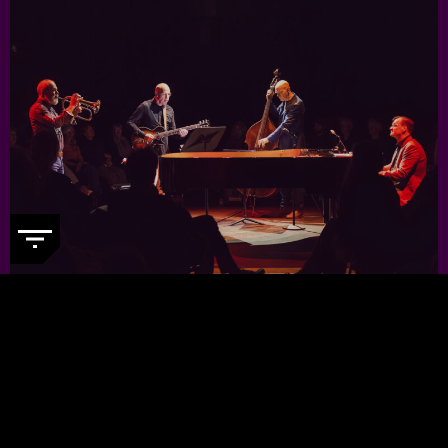
JORIS TEEPE PRESENTS: NYCTG
-
Voor een kleine prijs genieten van
topjazzmuzikanten