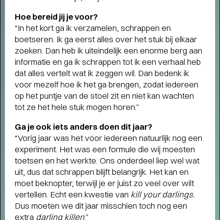
Hoe bereid jij je voor?
“In het kort ga ik verzamelen, schrappen en
boetseren. Ik ga eerst alles over het stuk bij elkaar
zoeken. Dan heb ik uiteindelijk een enorme berg aan
informatie en ga ik schrappen tot ik een verhaal heb
dat alles vertelt wat ik zeggen wil. Dan bedenk ik
voor mezelf hoe ik het ga brengen, zodat iedereen
op het puntje van de stoel zit en niet kan wachten
tot ze het hele stuk mogen horen.”
Interview
CHOREOGRAAF CONNOR
Ga je ook iets anders doen dit jaar?
SCHUMACHER OVER RAGING
“Vorig jaar was het voor iedereen natuurlijk nog een
AGAINST VARIOUS ELEMENTS
-
experiment. Het was een formule die wij moesten
Raven voor het leven
toetsen en het werkte. Ons onderdeel liep wel wat
uit, dus dat schrappen blijft belangrijk. Het kan en
moet beknopter, terwijl je er juist zo veel over wilt
vertellen. Echt een kwestie van
kill your darlings.
Dus moeten we dit jaar misschien toch nog een
extra
darling killen
.”