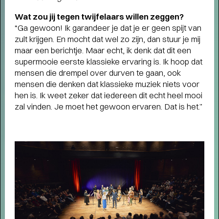
Wat zou jij tegen twijfelaars willen zeggen?
“Ga gewoon! Ik garandeer je dat je er geen spijt van
zult krijgen. En mocht dat wel zo zijn, dan stuur je mij
maar een berichtje. Maar echt, ik denk dat dit een
supermooie eerste klassieke ervaring is. Ik hoop dat
mensen die drempel over durven te gaan, ook
mensen die denken dat klassieke muziek niets voor
hen is. Ik weet zeker dat iedereen dit echt heel mooi
zal vinden. Je moet het gewoon ervaren. Dat is het.”
LOVE LIVE: 400+ NIEUWE
VOORSTELLINGEN EN
CONCERTEN
- Start kaartverkoop vanaf 26
mei (members) en 28 mei