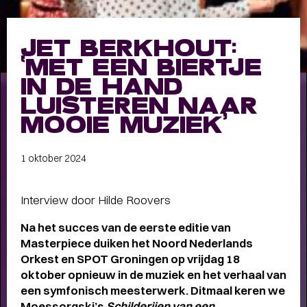
Meet the band
Longread
JET BERKHOUT:
MEET THE BAND:
‘MET EEN BIERTJE
MUMFORD & SONS
-
IN DE HAND
LUISTEREN NAAR
MOOIE MUZIEK’
ALLE STORIES
VAN
1 oktober 2024
SPOT GRONINGEN:
NIEUWS
,
INTERVIEWS
,
Interview door Hilde Roovers
COLUMNS
,
KORTE
EN
Na het succes van de eerste editie van
LANGE VERHALEN
Masterpiece duiken het Noord Nederlands
Orkest en SPOT Groningen op vrijdag 18
oktober opnieuw in de muziek en het verhaal van
een symfonisch meesterwerk. Ditmaal keren we
Moessorgski’s
Schilderijen van een