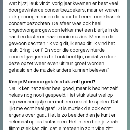
wat hij/zij leuk vindt. Vorig jaar kwamen er best veel
doorgewinterde concertbezoekers, maar er waren
ook genoeg mensen die voor het eerst een klassiek
concert bezochten. De sfeer was ook heel
ongedwongen; gewoon lekker met een biertje in de
hand en luisteren naar mooie muziek. Mensen die
gewoon dachten: ‘Ik volg dit, ik snap dit, ik vind het
leuk. Bring it on!’ En voor die doorgewinterde
concertgangers is het ook heel fijn, omdat ze door
Short story
deze opzet weer even uit hun groef worden
STADSPARK 100 JAAR
- Legendarische
gehaald en de muziek anders kunnen beleven.”
concerten op de Drafbaan
Ken je Moessorgski’s stuk zelf goed?
“Ja, ik ken het zeker heel goed, maar ik heb het zelf
helaas nog nooit gespeeld. Het stuk staat wel op
mijn wensenlijstje om met een orkest te spelen. Dat
lijkt me echt heel gaaf. Dit is muziek die ook echt
ergens over gaat. Het is zo beeldend en je kunt er
helemaal op los fantaseren. Het is een beetje zoals
filmmuziek kan zijn, dat je meteen in zo’n vibe zit.”