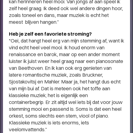
kan herinneren heel mooi. Van jongs af aan speel ik
zelf heel graag. Ik deed ook wel andere dingen hoor,
Terugblik
zoals toneel en dans, maar muziek is echt het
WAT EEN JAAR MET FUSE!
- Terugblik
meest blijven hangen.”
op Fuse als Artist in Residence
Heb je zelf een favoriete stroming?
“Oei, dat hangt heel erg van mijn stemming af, want ik
vind echt heel veel mooi. Ik houd enorm van
renaissance en barok, maar op een ander moment
luister ik juist weer heel graag naar een pianosonate
van Beethoven. En ik kan ook erg genieten van
latere romantische muziek, zoals Bruckner,
Sjostakovitsj en Mahler. Maar ja, het hangt dus echt
van mijn bui af. Dat is meteen ook het toffe aan
klassieke muziek; het is eigenlijk een
containerbegrip. Er zit altijd wel iets bij dat voor jouw
stemming mooi en passend is. Soms is dat een heel
orkest, soms slechts een stem, viool of piano.
Klassieke muziek is iets enorms, iets
veelomvattends.”