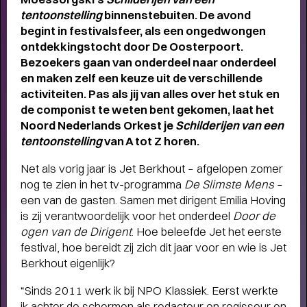
tentoonstelling
binnenstebuiten. De avond
begint in festivalsfeer, als een ongedwongen
ontdekkingstocht door De Oosterpoort.
Bezoekers gaan van onderdeel naar onderdeel
en maken
zelf een keuze uit de verschillende
activiteiten. Pas als jij van alles over het stuk en
de componist te weten bent gekomen, laat het
Noord Nederlands Orkest je
Schilderijen van
een
tentoonstelling
van A tot Z horen.
Net als vorig jaar is Jet Berkhout – afgelopen zomer
nog te zien in het tv-programma
De Slimste Mens
–
een van de gasten. Samen met dirigent Emilia Hoving
is zij verantwoordelijk voor het onderdeel
Door de
ogen van de Dirigent
. Hoe beleefde Jet het eerste
festival, hoe bereidt zij zich dit jaar voor en wie is Jet
Berkhout eigenlijk?
THEATERMAKER STEEF DE JONG
“Sinds 2011 werk ik bij NPO Klassiek. Eerst werkte
OVER TULIP TOWN
ik achter de schermen als redacteur en regisseur en
- Operette, punk,