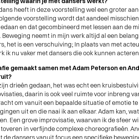
rstelling waarin je met dansers werkt?
dans heeft in deze voorstelling wel een groter aa
Interview
volgende voorstelling wordt dat aandeel misschien 
OP SCANDINAVISCH
 gedaan en dat gecombineerd met lessen aan de m
AVONTUUR MET VIER
TOPMUSICI
-
. Beweging neemt in mijn werk altijd al een belangri
s, het is een verschuiving; In plaats van met acte
 ik nu vaker met dansers die ook kunnen acteren
rafie gemaakt samen met Adam Peterson en And
uit?
jn drieën gedaan, het was echt een kruisbestuiving
isaties, daarin is ook veel ruimte voor inbreng va
acht om vanuit een bepaalde situatie of emotie t
ingen uit en die naai ik aan elkaar. Adam kan, wat
ken. Een grove improvisatie, waarvan ik de sfeer w
e toveren in verfijnde complexe choreografieën. A
iet de dansers vanuit focus een specifieke bewegin