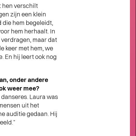
 hen verschilt
en zijn een klein
ONTWIKKELINGEN
RENOVATIE DE
 die hem begeleidt,
OOSTERPOORT
-
voor hem herhaalt. In
s verdragen, maar dat
rde keer met hem, we
 En hij leert ook nog
an, onder andere
 ook weer mee?
e danseres. Laura was
 mensen uit het
ne auditie gedaan. Hij
eeld.”