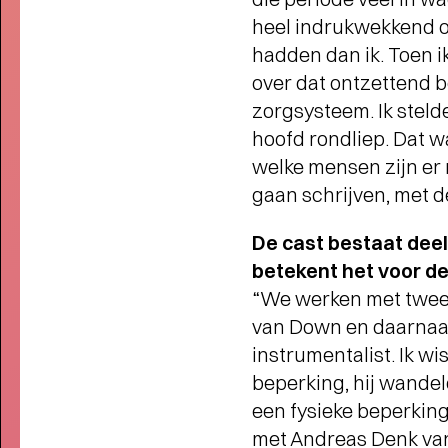
FAMILIE VOORSTELLINGEN
heel indrukwekkend om
VOOR KLEINE EN GROTE
KINDEREN
- Schuif aan bij SPOT
hadden dan ik. Toen i
voor het mooiste jeugdtheater!
over dat ontzettend be
zorgsysteem. Ik stel
hoofd rondliep. Dat w
welke mensen zijn er 
gaan schrijven, met 
De cast bestaat deel
betekent het voor d
“We werken met twee 
van Down en daarnaas
instrumentalist. Ik wi
beperking, hij wandel
een fysieke beperking
met Andreas Denk van