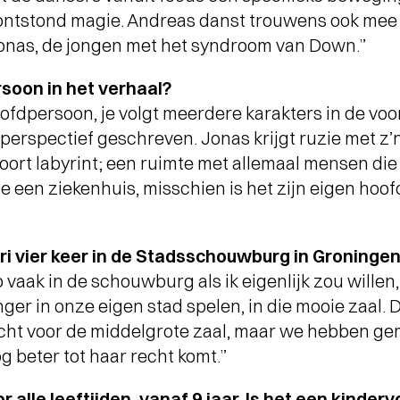
ontstond magie. Andreas danst trouwens ook mee in
Jonas, de jongen met het syndroom van Down.”
soon in het verhaal?
terview
oofdpersoon, je volgt meerdere karakters in de voo
AND WET WET WET
- Love Is All Around
n perspectief geschreven. Jonas krijgt ruzie met z
soort labyrint; een ruimte met allemaal mensen di
te een ziekenhuis, misschien is het zijn eigen hoof
ari vier keer in de Stadsschouwburg in Groningen
 vaak in de schouwburg als ik eigenlijk zou willen,
ger in onze eigen stad spelen, in die mooie zaal. 
cht voor de middelgrote zaal, maar we hebben gem
og beter tot haar recht komt.”
r alle leeftijden, vanaf 9 jaar. Is het een kinderv