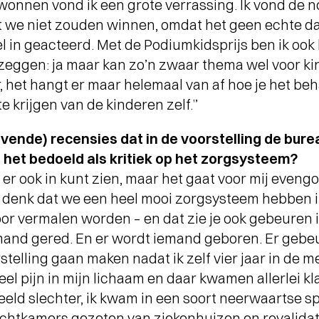
wonnen vond ik een grote verrassing. Ik vond de n
WAT EEN JAAR MET FUSE!
-
- Al
Terugblik op Fuse als Artist in
je 
at we niet zouden winnen, omdat het geen echte dan
Residence
 in geacteerd. Met de Podiumkidsprijs ben ik ook h
 zeggen: ja maar kan zo’n zwaar thema wel voor k
ker, het hangt er maar helemaal van af hoe je het be
te krijgen van de kinderen zelf.”
 (lovende) recensies dat in de voorstelling de bure
 het bedoeld als kritiek op het zorgsysteem?
t er ook in kunt zien, maar het gaat voor mij eveng
k denk dat we een heel mooi zorgsysteem hebben i
or vermalen worden – en dat zie je ook gebeuren in
mand gered. En er wordt iemand geboren. Er gebe
rstelling gaan maken nadat ik zelf vier jaar in de
eel pijn in mijn lichaam en daar kwamen allerlei klac
eeld slechter, ik kwam in een soort neerwaartse spi
achtkamers gezeten van ziekenhuizen en revalidati
Short story