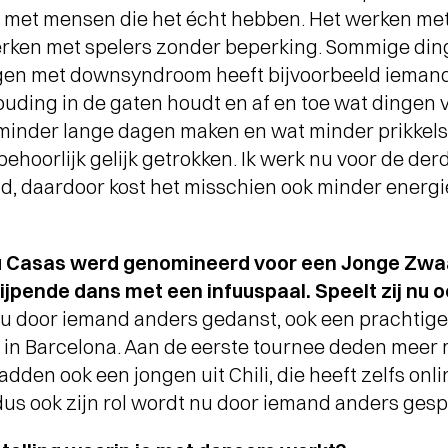
ARTHUR JUSSEN MET
n met mensen die het écht hebben. Het werken met
ACADEMY OF ST. MARTIN IN
erken met spelers zonder beperking. Sommige ding
THE FIELDS
- Terugblik Lucas en
Arthur Jussen met Academy of St.
ngen met downsyndroom heeft bijvoorbeeld iemand
Martin in the Fields
ouding in de gaten houdt en af en toe wat dingen 
t minder lange dagen maken en wat minder prikkel
 behoorlijk gelijk getrokken. Ik werk nu voor de de
d, daardoor kost het misschien ook minder energie.
u Casas werd genomineerd voor een Jonge Zwa
jpende dans met een infuuspaal. Speelt zij nu
 nu door iemand anders gedanst, ook een prachtig
ont in Barcelona. Aan de eerste tournee deden meer
den ook een jongen uit Chili, die heeft zelfs onli
 dus ook zijn rol wordt nu door iemand anders gesp