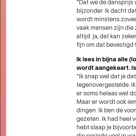
“Dat we de dansprijs 
JONG OVER TULIP TOWN
-
Operette, punk, humor, liefde en
bijzonder. Ik dacht d
kartonnen magie
wordt minstens zoveel
vaak mensen zijn die
altijd: ja, dat kan ze
fijn om dat bevestigd 
Ik lees in bijna alle
wordt aangekaart. Is
“Ik snap wel dat je da
tegenovergestelde. I
er soms helaas wel do
Maar er wordt ook ie
dingen. Ik ben de voo
gezeten. Ik had heel v
hebt slaap je bijvoorb
die periode veel in w