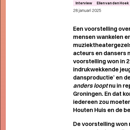
Interview
Elien van den Hoek
28 januari 2025
Een voorstelling ov
mensen wankelen en 
muziektheatergezelsc
acteurs en dansers 
voorstelling won in 
indrukwekkende jeug
dansproductie’ en de
anders loopt
nu in re
Groningen. En dat kom
iedereen zou moeten 
Houten Huis en de be
De voorstelling won m
THEATERMAKER STEEF DE