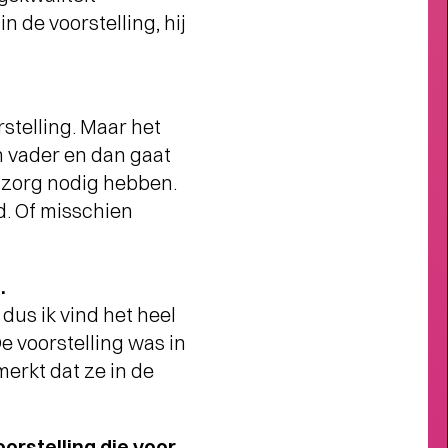
 de voorstelling, hij
Interview
ACTEUR VINCENT RIETVELD
OVER GUNDHI
- Pacifisme in een
rstelling. Maar het
wereld vol geweld
’n vader en dan gaat
e zorg nodig hebben.
d. Of misschien
.
 dus ik vind het heel
De voorstelling was in
erkt dat ze in de
oorstelling die voor