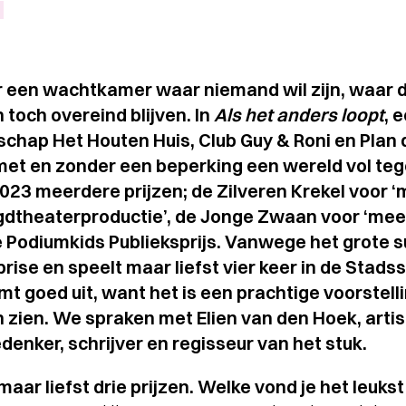
er een wachtkamer waar niemand wil zijn, waar
toch overeind blijven. In
Als het anders loopt
, 
hap Het Houten Huis, Club Guy & Roni en Plan 
met en zonder een beperking een wereld vol teg
2023 meerdere prijzen; de Zilveren Krekel voor 
dtheaterproductie’, de Jonge Zwaan voor ‘me
 Podiumkids Publieksprijs.
Vanwege het grote s
prise en speelt maar liefst vier keer in de Stad
t goed uit, want het is een prachtige voorstellin
zien. We spraken met Elien van den Hoek, artist
denker, schrijver en regisseur van het stuk.
aar liefst drie prijzen. Welke vond je het leuks
Terugblik
WA