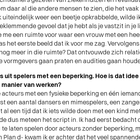
 daar al die andere mensen te zien, die het vaak
STADSPARK 100 JAAR
-
SC
Legendarische concerten op de
k uiteindelijk weer een beetje opkrabbelde, wilde 
Drafbaan
EL
klemmende gevoel dat je hebt als je vastzit in je li
de me een ruimte voor waar een vrouw met een hee
as het eerste beeld dat ik voor me zag. Vervolgens
nog meer in die ruimte? Dat ontvouwde zich relatie
de vormgevers gaan praten en audities gaan houde
s uit spelers met een beperking. Hoe is dat ide
e manier van werken?
acteurs met een fysieke beperking en één ieman
t een aantal dansers en mimespelers, een zanger
st al een tijd dat ik iets wilde doen met een kind m
de dus meteen het script in. Ik had eerst bedach
 te laten spelen door acteurs zonder beperking, 
TERUGBLIK LUCAS EN
 Plan d- kwam ik er achter dat het veel spannend