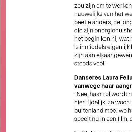
zou zijn om te werke
LOVE LIVE: 400+ NIEUWE
nauwelijks van het w
VOORSTELLINGEN EN
CONCERTEN
- Start kaartverkoop
beetje anders, de jo
vanaf 26 mei (members) en 28 mei
die zijn energiehuish
het begin kon hij wa
is inmiddels eigenlijk
zijn aan elkaar gewen
steeds veel.”
Danseres Laura Feli
vanwege haar aangri
“Nee, haar rol wordt
hier tijdelijk, ze wo
buitenland mee; we had
speelt nu in een film,
Interview