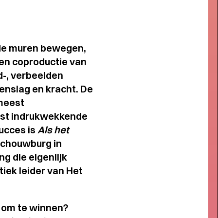
 de muren bewegen,
een coproductie van
d-, verbeelden
enslag en kracht. De
‘meest
est indrukwekkende
ucces is
Als het
sschouwburg in
g die eigenlijk
iek leider van Het
Short story
t om te winnen?
AROM MEMBER WORDEN?