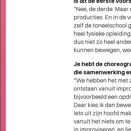
Is dit de eerste voo
ALS KIND WIST JE NIET WAT
“Nee, de derde. Maar 
ER ALLEMAAL GEBEURDE
-
producties. En in de 
Jackie en Marlon met de Jacksons na
zelf de toneelschool
meer dan halve eeuw weer in
Groningen
heel fysieke opleiding
dus niet zo heel ander
kunnen bewegen, werk
Je hebt de choreog
die samenwerking er
“We hebben het met zi
ontstaan vanuit improv
bijvoorbeeld een opdr
Daar kies ik dan beweg
iets uit zijn hoofd ma
vanuit het niets om t
in improviseren, en l