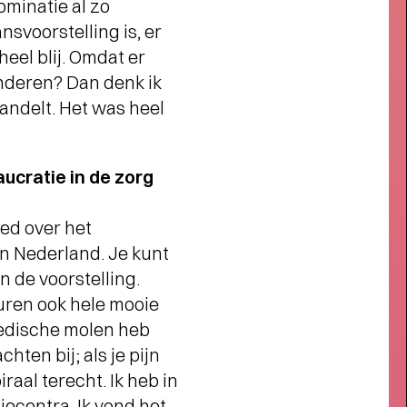
ominatie al zo
s member steun je ons én profiteer
van veel voordelen, zoals voorrang
svoorstelling is, er
bij de kaartverkoop.
eel blij. Omdat er
inderen? Dan denk ik
handelt. Het was heel
aucratie in de zorg
oed over het
n Nederland. Je kunt
 de voorstelling.
uren ook hele mooie
 medische molen heb
hten bij; als je pijn
raal terecht. Ik heb in
Interview
ecentra. Ik vond het