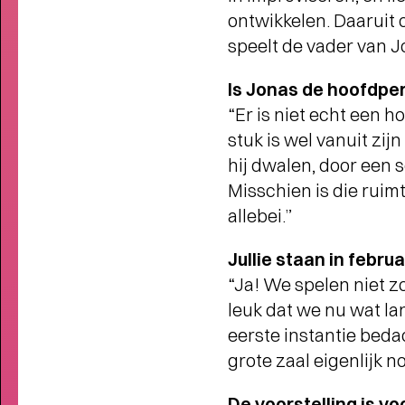
ontwikkelen. Daaruit 
speelt de vader van 
Is Jonas de hoofdper
In
“Er is niet echt een h
INTERVIEW MET BRITSE POPB
stuk is wel vanuit zij
hij dwalen, door een 
Misschien is die ruim
allebei.”
Jullie staan in febru
“Ja! We spelen niet zo
leuk dat we nu wat lan
eerste instantie beda
grote zaal eigenlijk n
De voorstelling is voo