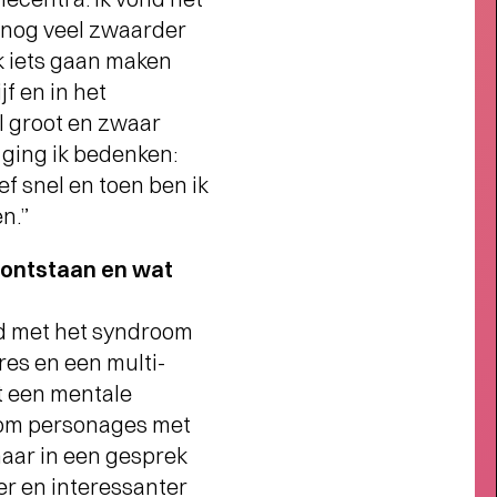
CHOREOGRAAF CONNOR
 nog veel zwaarder
HUMACHER OVER RAGING
AGAINST VARIOUS
ik iets gaan maken
EMENTS
- Raven voor het leven
jf en in het
l groot en zwaar
 ging ik bedenken:
f snel en toen ben ik
n.”
e ontstaan en wat
d met het syndroom
es en een multi-
et een mentale
t om personages met
maar in een gesprek
er en interessanter