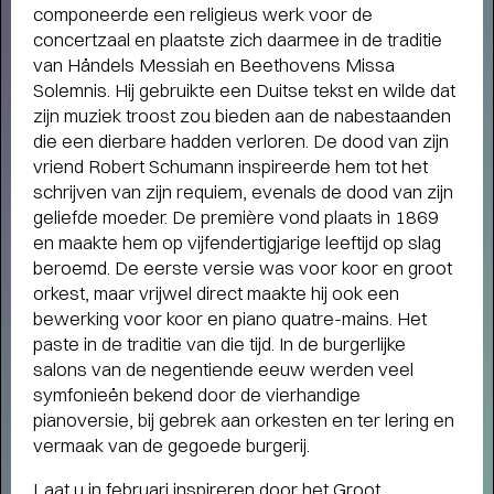
componeerde een religieus werk voor de
humor, liefde en kartonnen magie
concertzaal en plaatste zich daarmee in de traditie
van Händels Messiah en Beethovens Missa
Solemnis. Hij gebruikte een Duitse tekst en wilde dat
zijn muziek troost zou bieden aan de nabestaanden
die een dierbare hadden verloren. De dood van zijn
vriend Robert Schumann inspireerde hem tot het
schrijven van zijn requiem, evenals de dood van zijn
geliefde moeder. De première vond plaats in 1869
en maakte hem op vijfendertigjarige leeftijd op slag
beroemd. De eerste versie was voor koor en groot
orkest, maar vrijwel direct maakte hij ook een
bewerking voor koor en piano quatre-mains. Het
paste in de traditie van die tijd. In de burgerlijke
salons van de negentiende eeuw werden veel
symfonieën bekend door de vierhandige
pianoversie, bij gebrek aan orkesten en ter lering en
vermaak van de gegoede burgerij.
Laat u in februari inspireren door het
Groot