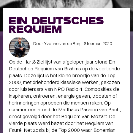
Meet the band
Longread
EIN DEUTSCHES
MEET THE BAND:
REQUIEM
MUMFORD & SONS
-
Door Yvonne van de Berg,
6 februari 2020
Op de Hart&Ziel lijst van afgelopen jaar stond Ein
ALLE STORIES
VAN
Deutsches Requiem van Brahms op de veertiende
plaats. Deze lijst is het kleine broertje van de Top
SPOT GRONINGEN:
2000, met driehonderd klassieke werken, gekozen
NIEUWS
,
INTERVIEWS
,
door luisteraars van NPO Radio 4. Composities die
COLUMNS
,
KORTE
EN
inspireren, ontroeren, energie geven, troosten of
herinneringen oproepen die mensen raken. Op
LANGE VERHALEN
nummer één stond de Matthäus Passion van Bach,
direct gevolgd door het Requiem van Mozart. De
vierde plaats werd bezet door het Requiem van
Fauré. Net zoals bij de Top 2000 waar Bohemian