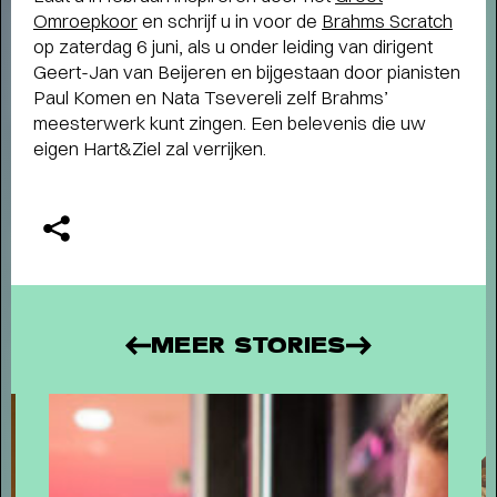
Omroepkoor
en schrijf u in voor de
Brahms Scratch
Terugblik
op zaterdag 6 juni, als u onder leiding van dirigent
WAT EEN JAAR MET FUSE!
- Terugblik
Geert-Jan van Beijeren en bijgestaan door pianisten
op Fuse als Artist in Residence
Paul Komen en Nata Tsevereli zelf Brahms’
meesterwerk kunt zingen. Een belevenis die uw
eigen Hart&Ziel zal verrijken.
MEER STORIES