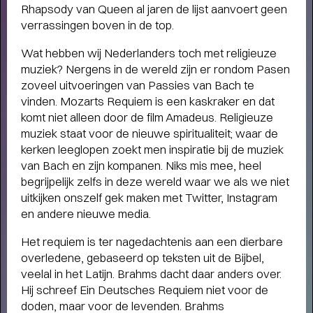
Rhapsody van Queen al jaren de lijst aanvoert geen
verrassingen boven in de top.
Wat hebben wij Nederlanders toch met religieuze
muziek? Nergens in de wereld zijn er rondom Pasen
zoveel uitvoeringen van Passies van Bach te
vinden. Mozarts Requiem is een kaskraker en dat
komt niet alleen door de film Amadeus. Religieuze
muziek staat voor de nieuwe spiritualiteit; waar de
kerken leeglopen zoekt men inspiratie bij de muziek
van Bach en zijn kompanen. Niks mis mee, heel
begrijpelijk zelfs in deze wereld waar we als we niet
uitkijken onszelf gek maken met Twitter, Instagram
en andere nieuwe media.
Het requiem is ter nagedachtenis aan een dierbare
overledene, gebaseerd op teksten uit de Bijbel,
veelal in het Latijn. Brahms dacht daar anders over.
Hij schreef Ein Deutsches Requiem niet voor de
THEATERMAKER STEEF DE JONG
doden, maar voor de levenden. Brahms
OVER TULIP TOWN
- Operette, punk,