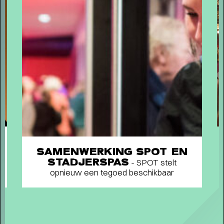
Short story
WAAROM MEMBER WORDEN?
- Als
member steun je ons én profiteer je van veel
voordelen, zoals voorrang bij de kaartverkoop.
SAMENWERKING SPOT EN
STADJERSPAS
- SPOT stelt
opnieuw een tegoed beschikbaar