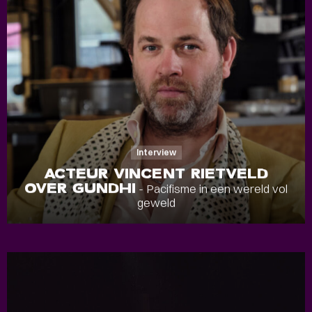
Interview
ACTEUR VINCENT RIETVELD
OVER GUNDHI
- Pacifisme in een wereld vol
geweld