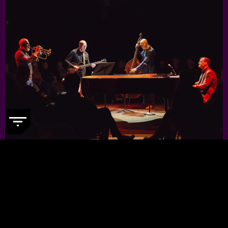
JORIS TEEPE PRESENTS: NYCTG
-
Voor een kleine prijs genieten van
topjazzmuzikanten