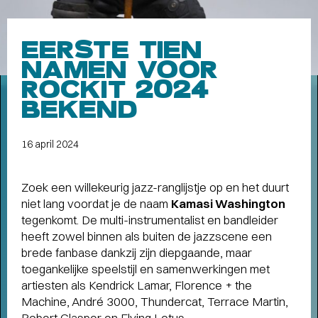
Meet the band
Longread
EERSTE TIEN
MEET THE BAND:
NAMEN VOOR
MUMFORD & SONS
-
ROCKIT 2024
BEKEND
16 april 2024
ALLE STORIES
VAN
SPOT GRONINGEN:
Zoek een willekeurig jazz-ranglijstje op en het duurt
niet lang voordat je de naam
Kamasi Washington
NIEUWS
,
INTERVIEWS
,
tegenkomt. De multi-instrumentalist en bandleider
COLUMNS
,
KORTE
EN
heeft zowel binnen als buiten de jazzscene een
LANGE VERHALEN
brede fanbase dankzij zijn diepgaande, maar
toegankelijke speelstijl en samenwerkingen met
artiesten als Kendrick Lamar, Florence + the
Machine, André 3000, Thundercat, Terrace Martin,
Robert Glasper en Flying Lotus.