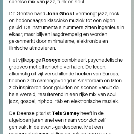
speelse mix van jazz, funk en soul.
De Gentse band
John Ghost
vermengt jazz, rock
en hedendaagse klassieke muziek tot een eigen
Short story
geluid. De instrumentale nummers zitten ingenieus in
WAAROM MEMBER WORDEN?
- Als
elkaar, maar blijven laagdrempelig en worden
member steun je ons én profiteer je van veel
gekenmerkt door minimalisme, elektronica en
voordelen, zoals voorrang bij de kaartverkoop.
filmische atmosferen.
Het vijfkoppige
Roseye
combineert psychedelische
grooves met etherische verhalen. De leden,
afkomstig uit vijf verschillende hoeken van Europa,
hebben zich samengevoegd in Amsterdam en laten
zich inspireren door geluiden en scenes vanuit de
hele wereld, resulterend in een rijke mix van soul,
jazz, gospel, hiphop, r&b en elektronische muziek.
De Deense gitarist
Teis Semey
heeft in de
afgelopen jaren snel een naam voorzichzelf
gemaakt in de avant-gardescene. Met een
conservatoriumopleiding op zak en een rauwe