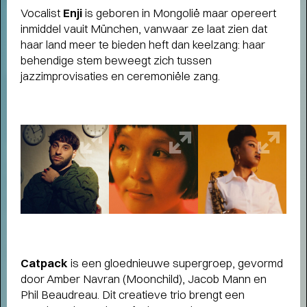
Vocalist
Enji
is geboren in Mongolië maar opereert
Terugblik
inmiddel vauit München, vanwaar ze laat zien dat
WAT EEN JAAR MET FUSE!
- Terugblik
haar land meer te bieden heft dan keelzang: haar
op Fuse als Artist in Residence
behendige stem beweegt zich tussen
jazzimprovisaties en ceremoniële zang.
Catpack
is een gloednieuwe supergroep, gevormd
door Amber Navran (Moonchild), Jacob Mann en
Phil Beaudreau. Dit creatieve trio brengt een