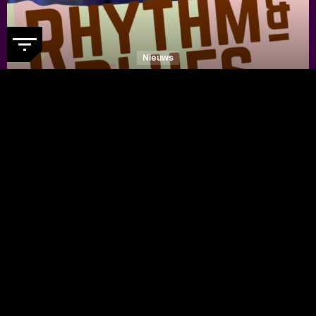
Nieuws
DE RHYTHM & BLUES NIGHT
WEBSITE IS IN EEN NIEUW
JASJE GESTOKEN
- Ontdek nu de
vernieuwde festivalwebsite