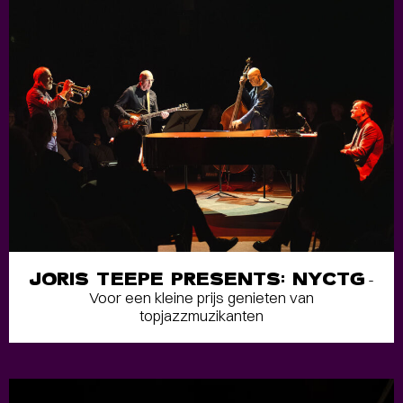
JORIS TEEPE PRESENTS: NYCTG
-
Voor een kleine prijs genieten van
topjazzmuzikanten