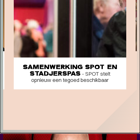
Short story
SAMENWERKING SPOT EN
STADJERSPAS
- SPOT stelt
STADSPARK 100 JAAR
- Legendarische
opnieuw een tegoed beschikbaar
concerten op de Drafbaan