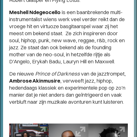
Meshell Ndegeocello
is een baanbrekende multi-
instrumentalist wiens werk veel verder reikt dan de
vroege hit en virtuoze basgitaarspel waar zij het
meest om bekend staat. Ze zich inspireren door
soul, hiphop, punk, new wave, reggae, r&b, rock en
jazz. Ze staat dan ook bekend als de founding
mother van de neo-soul, in hetzelfde rijtje als
D’Angelo, Erykah Badu, Lauryn Hill en Maxwell.
De nieuwe
Prince of Darkness
van de jazztrompet,
Ambrose Akinmusire
, verweeft jazz, hiphop,
hedendaags klassiek en experimentele pop op zo’n
manier dat je niet anders dan geïntrigeerd en vaak
verbluft naar zijn muzikale avonturen kunt luisteren.
THEATERMAKER STEEF DE JONG
OVER TULIP TOWN
- Operette, punk,