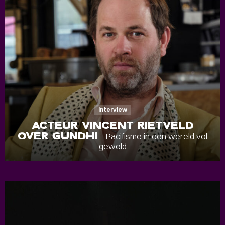
Interview
ACTEUR VINCENT RIETVELD
OVER GUNDHI
- Pacifisme in een wereld vol
geweld