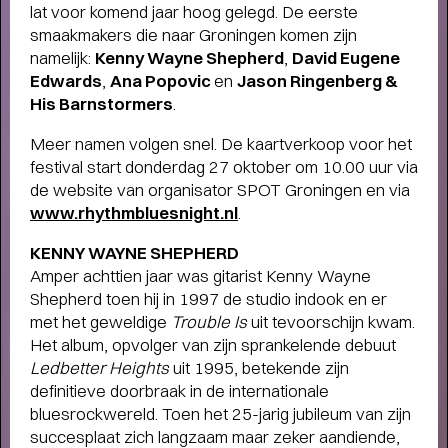
lat voor komend jaar hoog gelegd. De eerste
smaakmakers die naar Groningen komen zijn
namelijk:
Kenny Wayne Shepherd
,
David Eugene
Edwards
,
Ana Popovic
en
Jason Ringenberg &
His Barnstormers
.
Meer namen volgen snel. De kaartverkoop voor het
festival start donderdag 27 oktober om 10.00 uur via
de website van organisator SPOT Groningen en via
www.rhythmbluesnight.nl
.
KENNY WAYNE SHEPHERD
Amper achttien jaar was gitarist Kenny Wayne
Shepherd toen hij in 1997 de studio indook en er
met het geweldige
Trouble Is
uit tevoorschijn kwam.
Het album, opvolger van zijn sprankelende debuut
Ledbetter Heights
uit 1995, betekende zijn
definitieve doorbraak in de internationale
bluesrockwereld. Toen het 25-jarig jubileum van zijn
THEATERMAKER STEEF DE JONG
succesplaat zich langzaam maar zeker aandiende,
OVER TULIP TOWN
- Operette, punk,