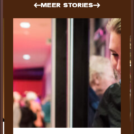
MEER STORIES
Short story
STADSPARK 100 JAAR
- Legendarische
concerten op de Drafbaan