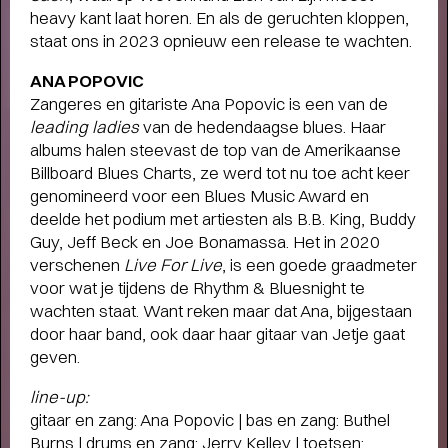
heavy kant laat horen. En als de geruchten kloppen,
Terugblik
staat ons in 2023 opnieuw een release te wachten.
WAT EEN JAAR MET FUSE!
- Terugblik
op Fuse als Artist in Residence
ANA POPOVIC
Zangeres en gitariste Ana Popovic is een van de
leading ladies
van de hedendaagse blues. Haar
albums halen steevast de top van de Amerikaanse
Billboard Blues Charts, ze werd tot nu toe acht keer
genomineerd voor een Blues Music Award en
deelde het podium met artiesten als B.B. King, Buddy
Guy, Jeff Beck en Joe Bonamassa. Het in 2020
verschenen
Live For Live
, is een goede graadmeter
voor wat je tijdens de Rhythm & Bluesnight te
wachten staat. Want reken maar dat Ana, bijgestaan
door haar band, ook daar haar gitaar van Jetje gaat
geven.
line-up:
gitaar en zang: Ana Popovic | bas en zang: Buthel
Burns | drums en zang: Jerry Kelley | toetsen: