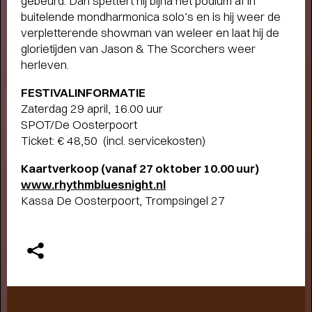
gebeurd. Dan spettert hij bijna het podium af in
buitelende mondharmonica solo’s en is hij weer de
verpletterende showman van weleer en laat hij de
glorietijden van Jason & The Scorchers weer
herleven.
FESTIVALINFORMATIE
FAMILIE VOORSTELLINGEN VOOR
Zaterdag 29 april, 16.00 uur
KLEINE EN GROTE KINDEREN
SPOT/De Oosterpoort
-
Schuif aan bij SPOT voor het mooiste jeugdtheater!
Ticket: € 48,50 (incl. servicekosten)
Kaartverkoop (vanaf 27 oktober 10.00 uur)
www.r
hythmbluesnight.nl
Kassa De Oosterpoort, Trompsingel 27