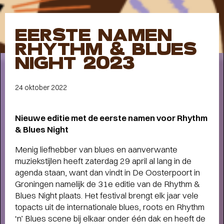
Meet the band
Longread
EERSTE NAMEN
MEET THE BAND:
RHYTHM & BLUES
MUMFORD & SONS
-
NIGHT 2023
24 oktober 2022
ALLE STORIES
VAN
Nieuwe editie met de eerste namen voor Rhythm
SPOT GRONINGEN:
& Blues Night
NIEUWS
,
INTERVIEWS
,
Menig liefhebber van blues en aanverwante
COLUMNS
,
KORTE
EN
muziekstijlen heeft zaterdag 29 april al lang in de
agenda staan, want dan vindt in De Oosterpoort in
LANGE VERHALEN
Groningen namelijk de 31e editie van de Rhythm &
Blues Night plaats. Het festival brengt elk jaar vele
topacts uit de internationale blues, roots en Rhythm
‘n’ Blues scene bij elkaar onder één dak en heeft de