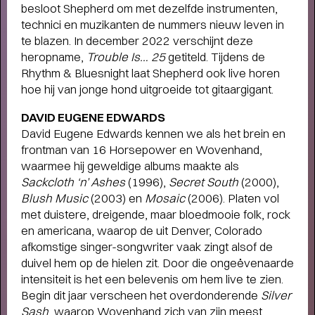
besloot Shepherd om met dezelfde instrumenten,
humor, liefde en kartonnen magie
technici en muzikanten de nummers nieuw leven in
te blazen. In december 2022 verschijnt deze
heropname,
Trouble Is… 25
getiteld. Tijdens de
Rhythm & Bluesnight laat Shepherd ook live horen
hoe hij van jonge hond uitgroeide tot gitaargigant.
DAVID EUGENE EDWARDS
David Eugene Edwards kennen we als het brein en
frontman van 16 Horsepower en Wovenhand,
waarmee hij geweldige albums maakte als
Sackcloth ‘n’ Ashes
(1996),
Secret South
(2000),
Blush Music
(2003) en
Mosaic
(2006). Platen vol
met duistere, dreigende, maar bloedmooie folk, rock
en americana, waarop de uit Denver, Colorado
afkomstige singer-songwriter vaak zingt alsof de
duivel hem op de hielen zit. Door die ongeëvenaarde
intensiteit is het een belevenis om hem live te zien.
Begin dit jaar verscheen het overdonderende
Silver
Sash
, waarop Wovenhand zich van zijn meest