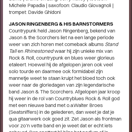
Michele Papadia | saxofoon: Claudio Giovagnoli |
trompet: Davide Ghidoni
Short story
JASON RINGENBERG & HIS BARNSTORMERS
WAAROM MEMBER WORDEN?
- Als
Countrypunk held Jason Ringenberg, bekend van
member steun je ons én profiteer je van veel
Jason & the Scorchers liet na een lange periode
voordelen, zoals voorrang bij de kaartverkoop.
weer van zich horen met comeback albums
Stand
Tall
en
Rhinestoned
waar hij zijn unieke mix van
Rock & Roll, countrypunk en blues weer glorieus
etaleert. Hoewel hij de afgelopen jaren ook veel
solo tourde en daarmee ook formidabel zijn
mannetje weet te staan kruipt het bloed toch ook
weer naar de gloriedagen van zijn legendarische
band Jason & The Scorchers. Afgelopen jaar kroop
hij weer in de rol van Countryblues Rock & Roll god
met een nieuwe band met o.a.Walter Broes
(Seatsniffers) in de gelederen, dan weet je dat je
qua gitaarwerk ook goed zit. Zet Jason als frontman
voor zo’n vette band en je weet dat er echt iets