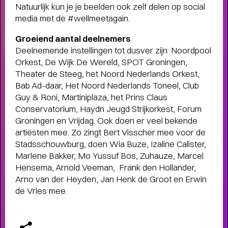
Natuurlijk kun je je beelden ook zelf delen op social
Terugblik
media met de #wellmeetagain.
WAT EEN JAAR MET FUSE!
- Terugblik
Groeiend aantal deelnemers
op Fuse als Artist in Residence
Deelnemende instellingen tot dusver zijn: Noordpool
Orkest, De Wijk De Wereld, SPOT Groningen,
Theater de Steeg, het Noord Nederlands Orkest,
Bab Ad-daar, Het Noord Nederlands Toneel, Club
Guy & Roni, Martiniplaza, het Prins Claus
Conservatorium, Haydn Jeugd Strijkorkest, Forum
Groningen en Vrijdag. Ook doen er veel bekende
artiesten mee. Zo zingt Bert Visscher mee voor de
Stadsschouwburg, doen Wia Buze, Izaline Calister,
Marlene Bakker, Mo Yussuf Bos, Zuhauze, Marcel
Hensema, Arnold Veeman, Frank den Hollander,
Arno van der Heyden, Jan Henk de Groot en Erwin
de Vries mee.