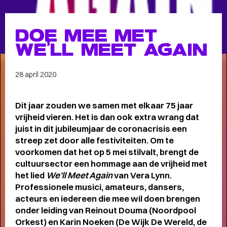
Meet the band
Longread
DOE MEE MET
MEET THE BAND:
WE’LL MEET AGAIN
MUMFORD & SONS
-
28 april 2020
Dit jaar zouden we samen met elkaar 75 jaar
ALLE STORIES
VAN
vrijheid vieren. Het is dan ook extra wrang dat
juist in dit jubileumjaar de coronacrisis een
SPOT GRONINGEN:
streep zet door alle festiviteiten. Om te
NIEUWS
,
INTERVIEWS
,
voorkomen dat het op 5 mei stilvalt, brengt de
COLUMNS
,
KORTE
EN
cultuursector een hommage aan de vrijheid met
het lied
We’ll Meet Again
van Vera Lynn.
LANGE VERHALEN
Professionele musici, amateurs, dansers,
acteurs en iedereen die mee wil doen brengen
onder leiding van Reinout Douma (Noordpool
Orkest) en Karin Noeken (De Wijk De Wereld, de