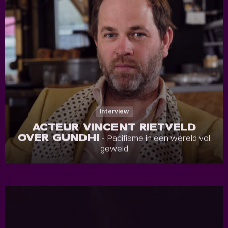
Interview
ACTEUR VINCENT RIETVELD
OVER GUNDHI
- Pacifisme in een wereld vol
geweld