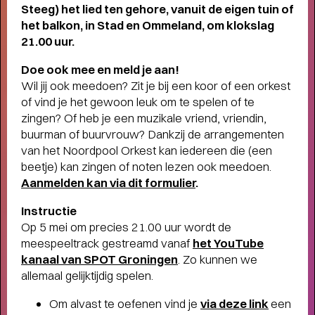
Steeg) het lied ten gehore, vanuit de eigen tuin of
het balkon, in Stad en Ommeland, om klokslag
21.00 uur.
Doe ook mee en meld je aan!
Wil jij ook meedoen? Zit je bij een koor of een orkest
of vind je het gewoon leuk om te spelen of te
zingen? Of heb je een muzikale vriend, vriendin,
buurman of buurvrouw? Dankzij de arrangementen
van het Noordpool Orkest kan iedereen die (een
beetje) kan zingen of noten lezen ook meedoen.
Aanmelden kan via dit formulier
.
Instructie
Op 5 mei om precies 21.00 uur wordt de
meespeeltrack gestreamd vanaf
het YouTube
kanaal van SPOT Groningen
. Zo kunnen we
allemaal gelijktijdig spelen.
THEATERMAKER STEEF DE JONG
Om alvast te oefenen vind je
via deze link
een
OVER TULIP TOWN
- Operette, punk,