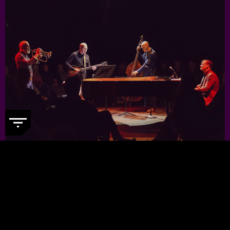
JORIS TEEPE PRESENTS: NYCTG
-
Voor een kleine prijs genieten van
topjazzmuzikanten