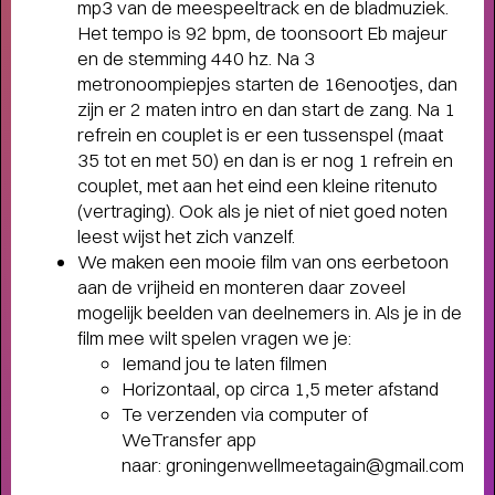
mp3 van de meespeeltrack en de bladmuziek.
humor, liefde en kartonnen magie
Het tempo is 92 bpm, de toonsoort Eb majeur
en de stemming 440 hz. Na 3
metronoompiepjes starten de 16enootjes, dan
zijn er 2 maten intro en dan start de zang. Na 1
refrein en couplet is er een tussenspel (maat
35 tot en met 50) en dan is er nog 1 refrein en
couplet, met aan het eind een kleine ritenuto
(vertraging). Ook als je niet of niet goed noten
leest wijst het zich vanzelf.
We maken een mooie film van ons eerbetoon
aan de vrijheid en monteren daar zoveel
mogelijk beelden van deelnemers in. Als je in de
film mee wilt spelen vragen we je:
Iemand jou te laten filmen
Horizontaal, op circa 1,5 meter afstand
Te verzenden via computer of
WeTransfer app
naar: groningenwellmeetagain@gmail.com