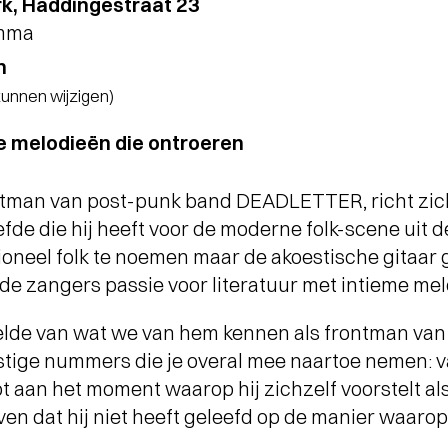
k, Haddingestraat 23
amma
n
 kunnen wijzigen)
e melodieën die ontroeren
tman van post-punk band DEADLETTER, richt zich
efde die hij heeft voor de moderne folk-scene uit de
tioneel folk te noemen maar de akoestische gitaa
de zangers passie voor literatuur met intieme mel
elde van wat we van hem kennen als frontman va
tige nummers die je overal mee naartoe nemen: v
t aan het moment waarop hij zichzelf voorstelt als 
even dat hij niet heeft geleefd op de manier waaro