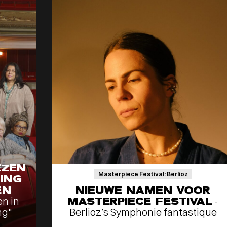
EZEN
Masterpiece Festival: Berlioz
ING
EN
NIEUWE NAMEN VOOR
en in
MASTERPIECE FESTIVAL
-
ng"
Berlioz’s Symphonie fantastique