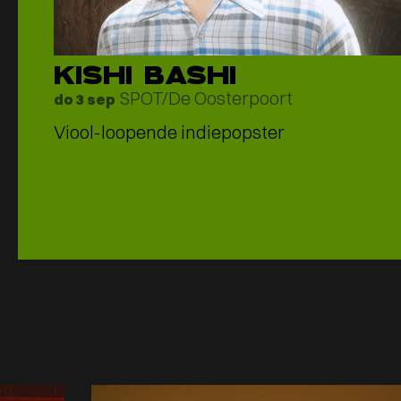
KISHI BASHI
SPOT/De Oosterpoort
do 3 sep
Viool-loopende indiepopster