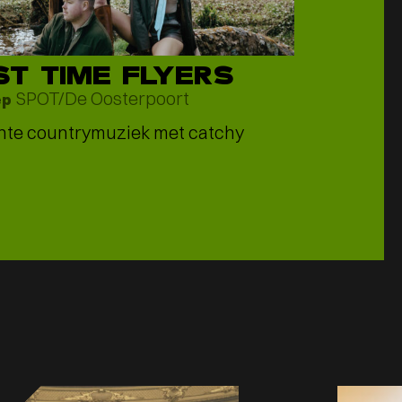
ST TIME FLYERS
SPOT/De Oosterpoort
ep
hte countrymuziek met catchy