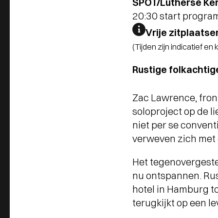
SPOT/Lutherse Ker
20:30 start progr
Vrije zitplaatse
(Tijden zijn indicatief en
Rustige folkachtig
Zac Lawrence, fron
soloproject op de li
niet per se conven
verweven zich met 
Het tegenovergest
nu ontspannen. Rus
hotel in Hamburg to
terugkijkt op een l