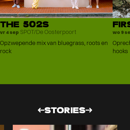
THE 502S
FIR
SPOT/De Oosterpoort
vr 4 sep
wo 9 s
Opzwepende mix van bluegrass, roots en
Oprec
rock
hooks
STORIES