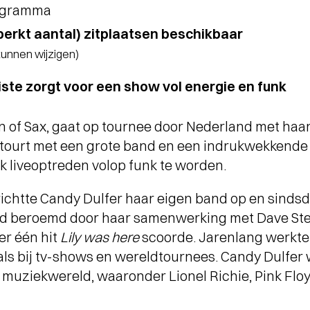
rogramma
perkt aantal) zitplaatsen beschikbaar
 kunnen wijzigen)
ste zorgt voor een show vol energie en funk
n of Sax, gaat op tournee door Nederland met ha
 tourt met een grote band en een indrukwekkende 
k liveoptreden volop funk te worden.
ichtte Candy Dulfer haar eigen band op en sindsdi
erd beroemd door haar samenwerking met Dave St
r één hit
Lily was here
scoorde. Jarenlang werkte
 als bij tv-shows en wereldtournees. Candy Dulfe
e muziekwereld, waaronder Lionel Richie, Pink Flo