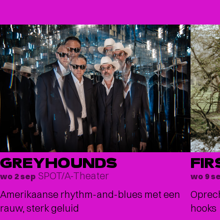
GREYHOUNDS
FIR
SPOT/A-Theater
wo 2 sep
wo 9 s
Amerikaanse rhythm-and-blues met een
Oprec
rauw, sterk geluid
hooks