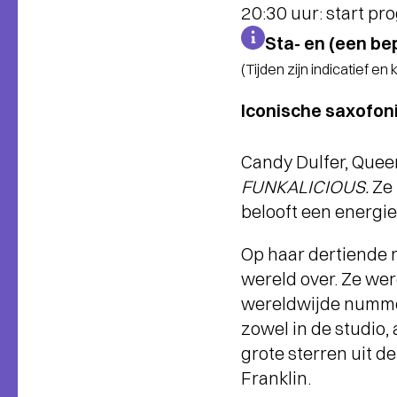
20:30 uur: start p
Sta- en (een be
(Tijden zijn indicatief en
Iconische saxofoni
Candy Dulfer, Quee
FUNKALICIOUS.
Ze
belooft een energie
Op haar dertiende r
wereld over. Ze w
wereldwijde numme
zowel in de studio,
grote sterren uit d
Franklin.