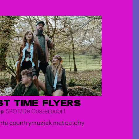
ST TIME FLYERS
SPOT/De Oosterpoort
ep
hte countrymuziek met catchy