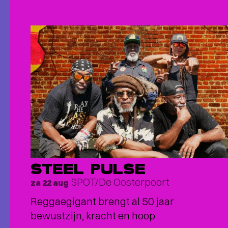
STEEL PULSE
SPOT/De Oosterpoort
za 22 aug
Reggaegigant brengt al 50 jaar
bewustzijn, kracht en hoop