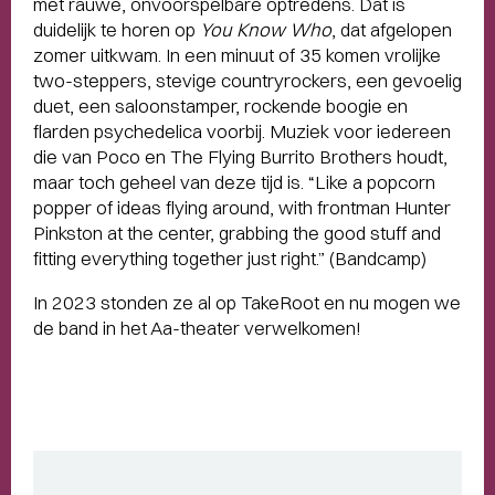
met rauwe, onvoorspelbare optredens. Dat is
duidelijk te horen op
You Know Who
, dat afgelopen
zomer uitkwam. In een minuut of 35 komen vrolijke
two-steppers, stevige countryrockers, een gevoelig
duet, een saloonstamper, rockende boogie en
flarden psychedelica voorbij. Muziek voor iedereen
die van Poco en The Flying Burrito Brothers houdt,
maar toch geheel van deze tijd is. “Like a popcorn
popper of ideas flying around, with frontman Hunter
Pinkston at the center, grabbing the good stuff and
fitting everything together just right.” (Bandcamp)
In 2023 stonden ze al op TakeRoot en nu mogen we
de band in het Aa-theater verwelkomen!