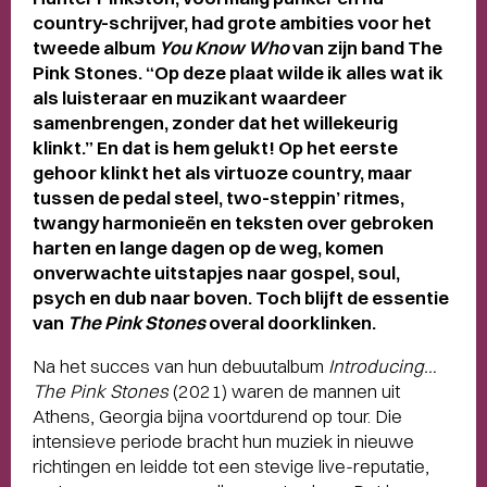
country-schrijver, had grote ambities voor het
tweede album
You Know Who
van zijn band The
Pink Stones. “Op deze plaat wilde ik alles wat ik
als luisteraar en muzikant waardeer
samenbrengen, zonder dat het willekeurig
klinkt.” En dat is hem gelukt! Op het eerste
gehoor klinkt het als virtuoze country, maar
tussen de pedal steel, two-steppin’ ritmes,
twangy harmonieën en teksten over gebroken
harten en lange dagen op de weg, komen
onverwachte uitstapjes naar gospel, soul,
psych en dub naar boven. Toch blijft de essentie
van
The Pink Stones
overal doorklinken.
Na het succes van hun debuutalbum
Introducing…
The Pink Stones
(2021) waren de mannen uit
Athens, Georgia bijna voortdurend op tour. Die
intensieve periode bracht hun muziek in nieuwe
richtingen en leidde tot een stevige live-reputatie,