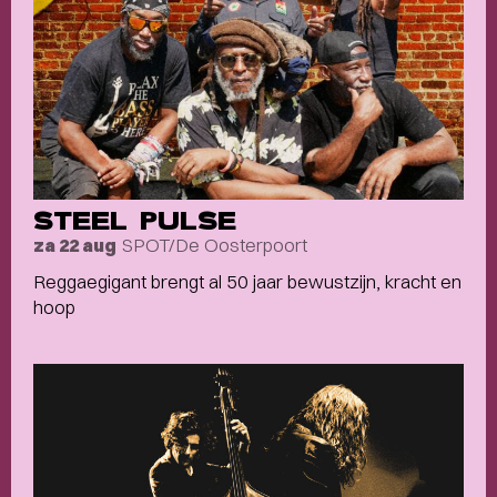
STEEL PULSE
SPOT/De Oosterpoort
za 22 aug
Reggaegigant brengt al 50 jaar bewustzijn, kracht en
hoop