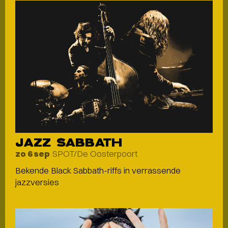
JAZZ SABBATH
SPOT/De Oosterpoort
zo 6 sep
Bekende Black Sabbath-riffs in verrassende
jazzversies