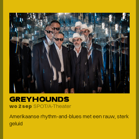
GREYHOUNDS
SPOT/A-Theater
wo 2 sep
Amerikaanse rhythm-and-blues met een rauw, sterk
geluid