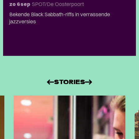
SPOT/De Oosterpoort
zo 6 sep
Bekende Black Sabbath-riffs in verrassende
jazzversies
STORIES