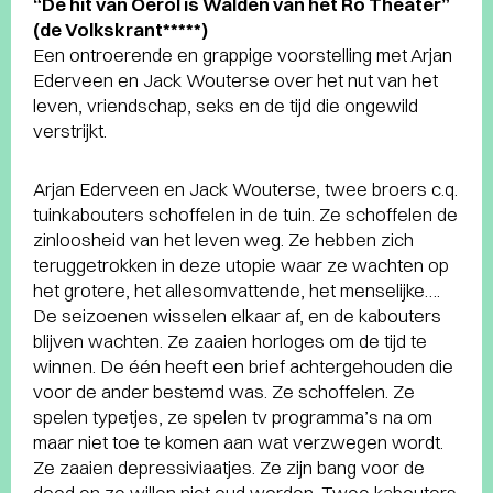
“De hit van Oerol is Walden van het Ro Theater”
(de Volkskrant*****)
Een ontroerende en grappige voorstelling met Arjan
Ederveen en Jack Wouterse over het nut van het
leven, vriendschap, seks en de tijd die ongewild
verstrijkt.
Arjan Ederveen en Jack Wouterse, twee broers c.q.
tuinkabouters schoffelen in de tuin. Ze schoffelen de
zinloosheid van het leven weg. Ze hebben zich
teruggetrokken in deze utopie waar ze wachten op
het grotere, het allesomvattende, het menselijke….
De seizoenen wisselen elkaar af, en de kabouters
blijven wachten. Ze zaaien horloges om de tijd te
winnen. De één heeft een brief achtergehouden die
voor de ander bestemd was. Ze schoffelen. Ze
spelen typetjes, ze spelen tv programma’s na om
maar niet toe te komen aan wat verzwegen wordt.
Ze zaaien depressiviaatjes. Ze zijn bang voor de
dood en ze willen niet oud worden. Twee kabouters