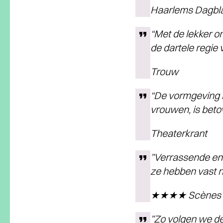
Haarlems Dagbl
“Met de lekker o
de dartele regie 
Trouw
“De vormgeving i
vrouwen, is beto
Theaterkrant
”Verrassende en 
ze hebben vast n
★★★★ Scènes
”Zo volgen we de