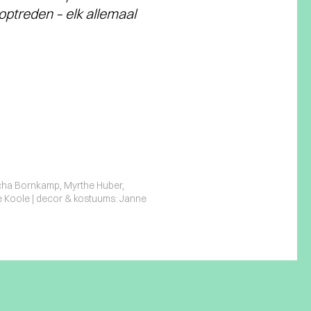
optreden – elk allemaal
ascha Bornkamp, Myrthe Huber,
e Koole | decor & kostuums: Janne