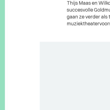
Thijs Maas en Wilk
succesvolle Goldm
gaan ze verder al
muziektheatervoorst