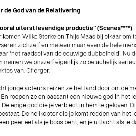
r de God van de Relativering
oral uiterst levendige productie” (Scenes****)
r komen Wilko Sterke en Thijs Maas bij elkaar om t
lyseren zichzelf en meteen maar even de hele mens
aar ‘het raadsel van de eeuwige dubbelheid’. Nu 
 nemen we onszelf eigenlijk zo belachelijk serieu
ktes van. Of erger.
ht jonge acteurs reizen ze het land door om de m
 En roepen ze en passant een nieuwe god in het 
 De enige god die je verbiedt in hem te geloven. Di
 bestaat. De helikopter die je komt redden van het i
n peer eet als je boos bent, en je uitlacht als je d