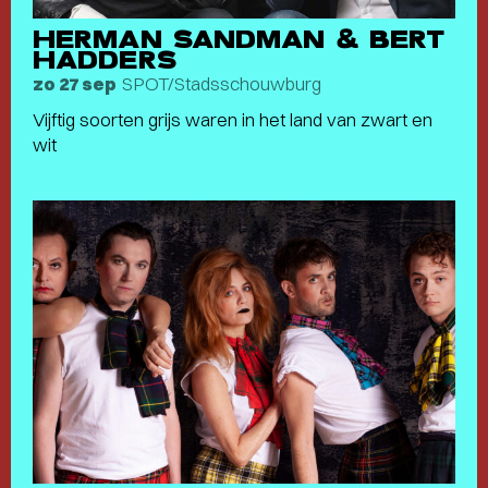
HERMAN SANDMAN & BERT
HADDERS
SPOT/Stadsschouwburg
zo 27 sep
Vijftig soorten grijs waren in het land van zwart en
wit