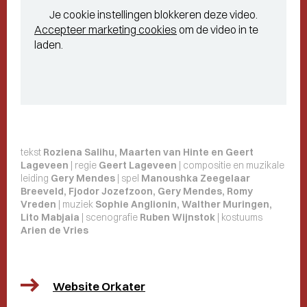
Je cookie instellingen blokkeren deze video.
Accepteer marketing cookies
om de video in te
laden.
tekst
Roziena Salihu, Maarten van Hinte en Geert
Lageveen
| regie
Geert Lageveen
| compositie en muzikale
leiding
Gery Mendes
| spel
Manoushka Zeegelaar
Breeveld, Fjodor Jozefzoon, Gery Mendes, Romy
Vreden
| muziek
Sophie Anglionin, Walther Muringen,
Lito Mabjaia
| scenografie
Ruben Wijnstok
| kostuums
Arien de Vries
Website Orkater