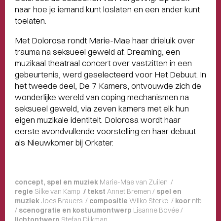
naar hoe je iemand kunt loslaten en een ander kunt
toelaten.
Met Dolorosa rondt Marie-Mae haar drieluik over
trauma na seksueel geweld af. Dreaming, een
muzikaal theatraal concert over vastzitten in een
gebeurtenis, werd geselecteerd voor Het Debuut. In
het tweede deel, De 7 Kamers, ontvouwde zich de
wonderlijke wereld van coping mechanismen na
seksueel geweld, via zeven kamers met elk hun
eigen muzikale identiteit. Dolorosa wordt haar
eerste avondvullende voorstelling en haar debuut
als Nieuwkomer bij Orkater.
concept, spel en muziek
Marie-Mae van Zuilen /
regie
Silke van Kamp
/
tekst
Annet Bremen /
spel en
muziek
Joes Brauers /
compositie
Wilko Sterke /
koor
ntb
/
scenografie en kostuumontwerp
Lisanne Bovée /
lichtontwerp
Stefan Dijkman