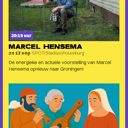
20:15 uur
MARCEL HENSEMA
SPOT/Stadsschouwburg
zo 13 sep
De energieke en actuele voorstelling van Marcel
Hensema opnieuw naar Groningen!