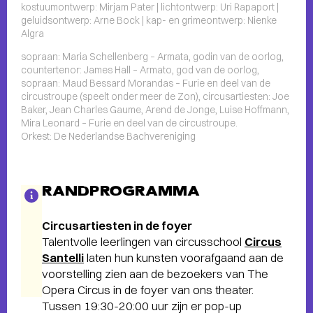
kostuumontwerp: Mirjam Pater | lichtontwerp: Uri Rapaport |
geluidsontwerp: Arne Bock | kap- en grimeontwerp: Nienke
Algra
sopraan: Maria Schellenberg – Armata, godin van de oorlog,
countertenor: James Hall – Armato, god van de oorlog,
sopraan: Maud Bessard Morandas – Furie en deel van de
circustroupe (speelt onder meer de Zon), circusartiesten: Joe
Baker, Jean Charles Gaume, Arend de Jonge, Luise Hoffmann,
Mira Leonard – Furie en deel van de circustroupe.
Orkest: De Nederlandse Bachvereniging
RANDPROGRAMMA
Circusartiesten in de foyer
Talentvolle leerlingen van circusschool
Circus
Santelli
laten hun kunsten voorafgaand aan de
voorstelling zien aan de bezoekers van The
Opera Circus in de foyer van ons theater.
Tussen 19:30-20:00 uur zijn er pop-up