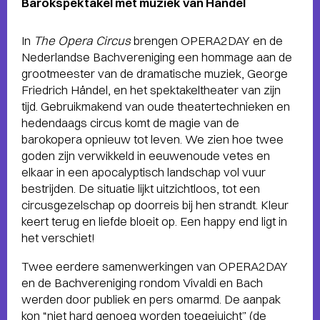
Barokspektakel met muziek van Händel
In
The Opera Circus
brengen OPERA2DAY en de
Nederlandse Bachvereniging een hommage aan de
grootmeester van de dramatische muziek, George
Friedrich Händel, en het spektakeltheater van zijn
tijd. Gebruikmakend van oude theatertechnieken en
hedendaags circus komt de magie van de
barokopera opnieuw tot leven. We zien hoe twee
goden zijn verwikkeld in eeuwenoude vetes en
elkaar in een apocalyptisch landschap vol vuur
bestrijden. De situatie lijkt uitzichtloos, tot een
circusgezelschap op doorreis bij hen strandt. Kleur
keert terug en liefde bloeit op. Een happy end ligt in
het verschiet!
Twee eerdere samenwerkingen van OPERA2DAY
en de Bachvereniging rondom Vivaldi en Bach
werden door publiek en pers omarmd. De aanpak
kon “niet hard genoeg worden toegejuicht” (de