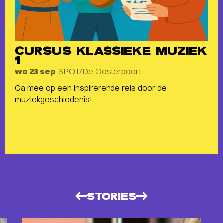
CURSUS KLASSIEKE MUZIEK
1
SPOT/De Oosterpoort
wo 23 sep
Ga mee op een inspirerende reis door de
muziekgeschiedenis!
STORIES