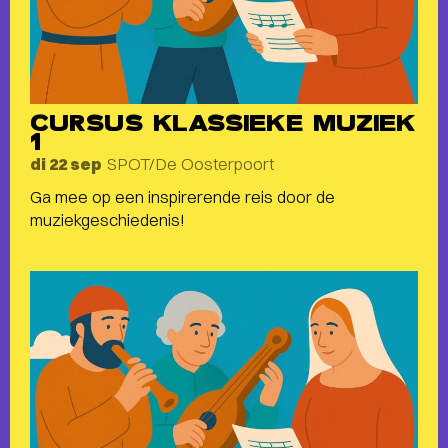
CURSUS KLASSIEKE MUZIEK
1
SPOT/De Oosterpoort
di 22 sep
Ga mee op een inspirerende reis door de
muziekgeschiedenis!