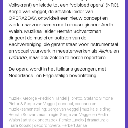
Volkskrant) en leidde tot een “volbloed opera” (NRC).
Serge van Veggel, de artistiek leider van
OPERA2DAY, ontwikkelt een nieuw concept en
werkt daarvoor samen met circusregisseur Aedín
Walsh. Muzikaal leider Hernán Schvartzman
dirigeert de musici en solisten van de
Bachvereniging, die garant staan voor instrumentaal
en vocaal vuurwerk in meesterwerken als
Alcina
en
Orlando
, maar ook zelden te horen repertoire.
De opera wordt in het Italiaans gezongen, met
Nederlands- en Engelstalige boventiteling.
muziek: George Friedrich Händel | libretto: Stefano Simone
Pintor & Serge van Veggel | concept, scenario en
muzieksamenstelling: Serge van Veggel | muzikale leiding:
Hernán Schvartzman | regie: Serge van Veggel en Aedín
Walsh | artistiek onderzoek: Femke Luyckx | dramaturgie:
Tiara Kobald | decorontwerp: Herbert Janse |