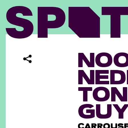
NO
NED
TON
GUY
CARROUS