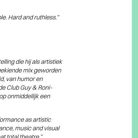
le. Hard and ruthless.”
ing die hij als artistiek
tgekiende mix geworden
id, van humor en
 de Club Guy & Roni-
p onmiddellijk een
ormance as artistic
dance, music and visual
t total theatre.”