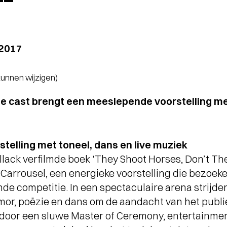
 2017
 kunnen wijzigen)
e cast brengt een meeslepende voorstelling met
elling met toneel, dans en live muziek
lack verfilmde boek ‘They Shoot Horses, Don’t The
 Carrousel, een energieke voorstelling die bezoek
nde competitie. In een spectaculaire arena strijde
mor, poëzie en dans om de aandacht van het publie
 door een sluwe Master of Ceremony, entertainmen