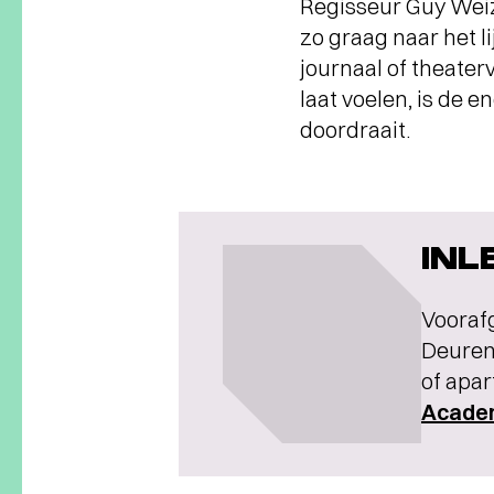
Regisseur Guy Weiz
zo graag naar het l
journaal of theater
laat voelen, is de e
doordraait.
INL
Voorafg
Deuren 
of apar
Acade