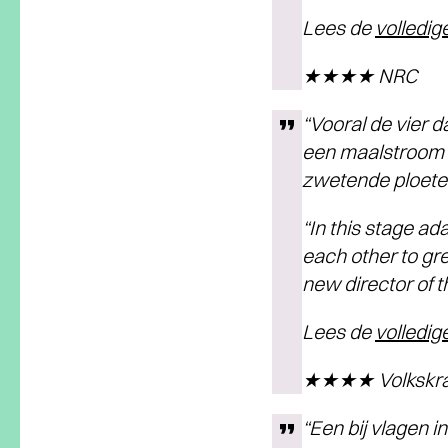
Lees de
volledig
★★★★ NRC
“Vooral de vier 
een maalstroom 
zwetende ploeter
“In this stage ad
each other to gr
new director of 
Lees de
volledig
★★★★ Volkskra
“Een bij vlagen 