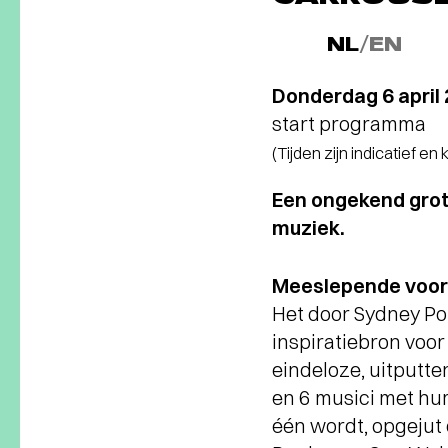
NL
/
EN
Donderdag 6 april
start programma
(Tijden zijn indicatief en
Een ongekend grot
muziek.
Meeslepende voorst
Het door Sydney Pol
inspiratiebron voor
eindeloze, uitputte
en 6 musici met hu
één wordt, opgejut