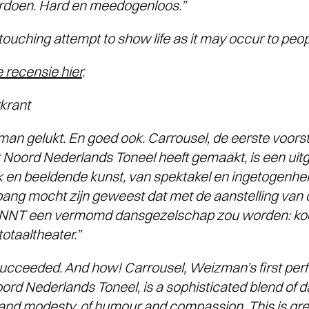
doen. Hard en meedogenloos.”
ouching attempt to show life as it may occur to peop
e recensie hier
.
rant
an gelukt. En goed ook. Carrousel, de eerste voorstell
 Noord Nederlands Toneel heeft gemaakt, is een ui
 en beeldende kunst, van spektakel en ingetogenhe
bang mocht zijn geweest dat met de aanstelling van
 NNT een vermomd dansgezelschap zou worden: koo
n totaaltheater.”
cceeded. And how! Carrousel, Weizman’s first perf
oord Nederlands Toneel, is a sophisticated blend of 
 and modesty, of humour and compassion. This is grea