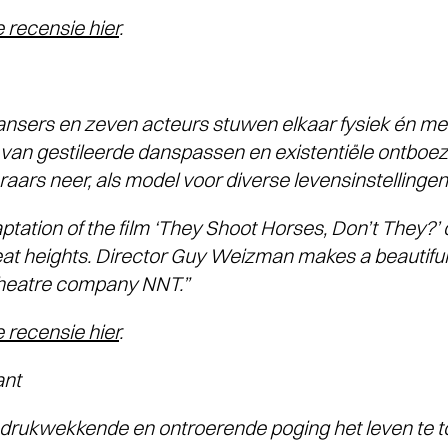
e recensie hier
.
dansers en zeven acteurs stuwen elkaar fysiek én men
van gestileerde danspassen en existentiële ontboe
aars neer, als model voor diverse levensinstellingen
aptation of the film ‘They Shoot Horses, Don’t They?’ 
eat heights. Director Guy Weizman makes a beautiful 
theatre company NNT.”
e recensie hier
.
nt
indrukwekkende en ontroerende poging het leven te t