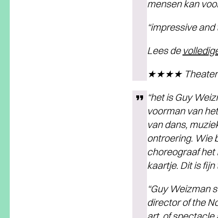
mensen kan voor
“impressive and t
Lees de
volledig
★★★★ Theaterk
“het is Guy Weizm
voorman van het
van dans, muziek
ontroering. Wie 
choreograaf het
kaartje. Dit is fij
“Guy Weizman su
director of the N
art, of spectacle