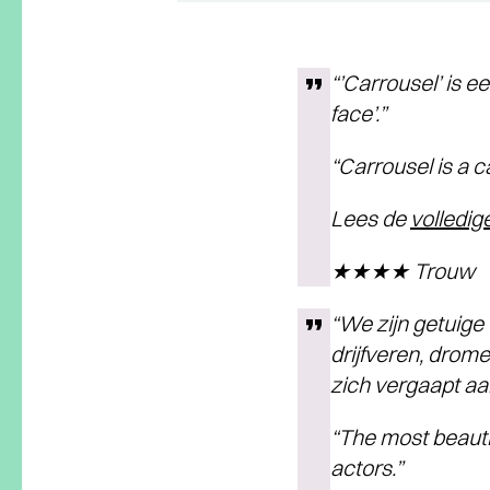
“’Carrousel’ is 
face’.”
“Carrousel is a 
Lees de
volledig
★★★★ Trouw
“We zijn getuige 
drijfveren, drome
zich vergaapt aan
“The most beautif
actors.”