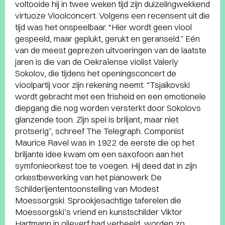
voltooide hij in twee weken tijd zijn duizelingwekkend
virtuoze Vioolconcert. Volgens een recensent uit die
tijd was het onspeelbaar. “Hier wordt geen viool
gespeeld, maar geplukt, gerukt en geranseld.” Eén
van de meest geprezen uitvoeringen van de laatste
jaren is die van de Oekraïense violist Valeriy
Sokolov, die tijdens het openingsconcert de
vioolpartij voor zijn rekening neemt. “Tsjaikovski
wordt gebracht met een frisheid en een emotionele
diepgang die nog worden versterkt door Sokolovs
glanzende toon. Zijn spel is briljant, maar niet
protserig”, schreef The Telegraph. Componist
Maurice Ravel was in 1922 de eerste die op het
briljante idee kwam om een saxofoon aan het
symfonieorkest toe te voegen. Hij deed dat in zijn
orkestbewerking van het pianowerk De
Schilderijententoonstelling van Modest
Moessorgski. Sprookjesachtige taferelen die
Moessorgski’s vriend en kunstschilder Viktor
Hartmann in olieverf had verbeeld, worden zo