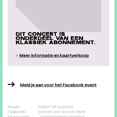
DIT CONCERT IS
ONDERDEEL VAN EEN
KLASSIEK ABONNEMENT.
>
Meer informatie en kaartverkoop
Meld je aan voor het Facebook event
Rossini William Tell ouverture
Tsjaikovski Concert voor viool en orkest
Moessorgski Schilderijententoonstelling