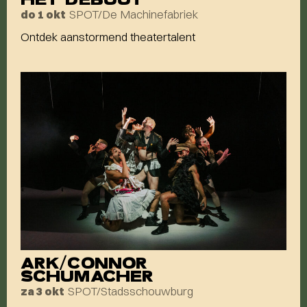
SPOT/De Machinefabriek
do 1 okt
Ontdek aanstormend theatertalent
ARK/CONNOR
SCHUMACHER
SPOT/Stadsschouwburg
za 3 okt