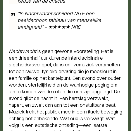
keuze van de criticus
“In
Nachtwacht
schildert NITE een
beeldschoon tableau van menselijke
eindigheid” – ★★★★★ NRC
Nachtwacht
is geen gewone voorstelling. Het is
een drieënhalf uur durende interdisciplinaire
afscheidsrave: spel, dans en livemuziek versmelten
tot een rauwe, fysieke ervaring die je meesleurt in
een familie op het kantelpunt. Een avond over ouder
worden, sterfelijkheid en de wanhopige poging om
los te komen van de rollen die ons zijn opgelegd. De
avond glijdt de nacht in. Een hartslag verzwakt,
hapert, en zwelt dan aan tot een onstuitbare beat.
Muziek trekt het publiek mee in een rituele beweging
richting het onbekende. Wat oud is vervaagt. Wat
volgt is een extatische ontlading—een laatste