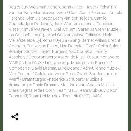
Regie: Guy Weizman / Choreografie: Roni Haver / Tekst: Rik
van den Bos, Marieke van Veen / Cast: Adam Peterson, Angela
Herenda, Bien De Moor, Bram van der Heĳden, Camilo
Chapela, Igor Podsiadly, Jack Wouterse, Jésula Toussaint
Visser, Nimuë Walraven, Olaf Ait Tami, Sarah Janneh / Muziek:
Isa Goldschmeding, Joost Geevers, Maya Felixbrot, Niels
Meliefste, Noa Eyl, Ronas Uyrum / Zang: Bernet Wilms, Brecht
Coppers, Femke van Essen, Lisa Defeyter, Özgür Selim Guldur,
Rosalyn Stürzer, Taylor Burgess, Yao Kouakou Landry
Assokoly / Decorontwerp: Ascon de Nĳs / Kostuumontwerp:
MAISON the FAUX / Lichtontwerp: Maarten van Rossem /
Compositie: David Dramm, Luke Deane / Aanvullende muziek:
Max Frimout / Geluidsontwerp: Peter Zwart, Sander van der
Werff / Dramaturgie: Friederike Schubert / Muzikale
dramaturgie: David Dramm / Met dank aan: Anaida Melivia,
Clara Negrila, Iede Hoorn, Team NITE, Team Club Guy & Roni,
Team HIIIT, Team Het Muziek, Team NKK NXT, UMCG