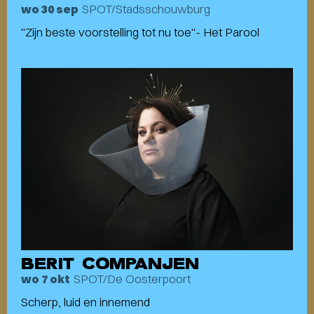
SPOT/Stadsschouwburg
wo 30 sep
"Zijn beste voorstelling tot nu toe"- Het Parool
BERIT COMPANJEN
SPOT/De Oosterpoort
wo 7 okt
Scherp, luid en innemend