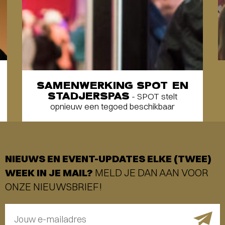
SAMENWERKING SPOT EN
STADJERSPAS
- SPOT stelt
opnieuw een tegoed beschikbaar
NIEUWS EN EVENT-UPDATES ELKE (TWEE)
WEEK IN JE MAIL?
MELD JE DAN AAN VOOR
ONZE NIEUWSBRIEF!
Jouw e-mailadres