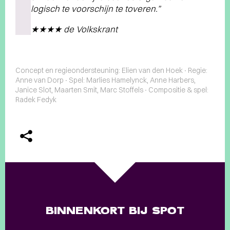
logisch te voorschijn te toveren.”
★★★★ de Volkskrant
Concept en regieondersteuning: Elien van den Hoek ∙ Regie:
Anne van Dorp ∙ Spel: Marlies Hamelynck, Anne Harbers,
Janice Slot, Maarten Smit, Marc Stoffels ∙ Compositie & spel:
Radek Fedyk
BINNENKORT BIJ SPOT