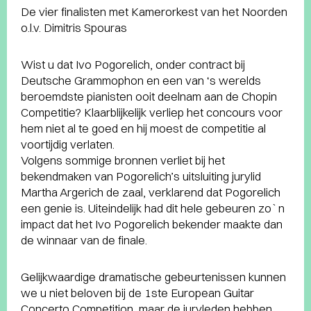
De vier finalisten met Kamerorkest van het Noorden
o.l.v. Dimitris Spouras
Wist u dat Ivo Pogorelich, onder contract bij
Deutsche Grammophon en een van ‘s werelds
beroemdste pianisten ooit deelnam aan de Chopin
Competitie? Klaarblijkelijk verliep het concours voor
hem niet al te goed en hij moest de competitie al
voortijdig verlaten.
Volgens sommige bronnen verliet bij het
bekendmaken van Pogorelich’s uitsluiting jurylid
Martha Argerich de zaal, verklarend dat Pogorelich
een genie is. Uiteindelijk had dit hele gebeuren zo`n
impact dat het Ivo Pogorelich bekender maakte dan
de winnaar van de finale.
Gelijkwaardige dramatische gebeurtenissen kunnen
we u niet beloven bij de 1ste European Guitar
Concerto Competition, maar de juryleden hebben