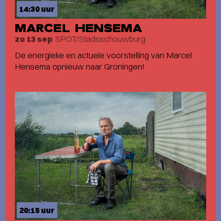
14:30 uur
MARCEL HENSEMA
SPOT/Stadsschouwburg
zo 13 sep
De energieke en actuele voorstelling van Marcel
Hensema opnieuw naar Groningen!
20:15 uur