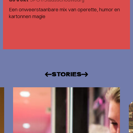
Een onweerstaanbare mix van operette, humor en
kartonnen magie
STORIES