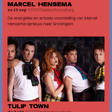
MARCEL HENSEMA
SPOT/Stadsschouwburg
zo 13 sep
De energieke en actuele voorstelling van Marcel
Hensema opnieuw naar Groningen!
TULIP TOWN
SPOT/Stadsschouwburg
do 8 okt