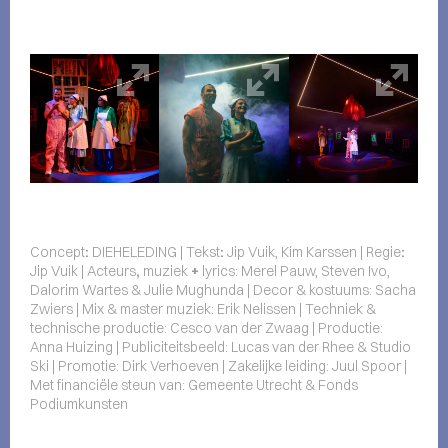
Concept
:
DIEHELEDING | Tekst
:
Jip Vuik, Kim Karssen | Regie
:
Jip Vuik | Acteurs
,
muziek
+
lyrics: Merel Pauw, Steven Ivo,
Dalorim Wartes & Julie Mughunda | Decor & kostuums: Sacha
Zwiers | Mix & master muziek: Erik Nelissen | Techniek &
technische productie: Cesco van der Zwaag | Productie:
Anna Huizing | Publiciteitsbeeld: Lucas van der Rhee & Studio
Ski | Promotie: Dirk Verhoeven | Zakelijke leiding: Juul Spoor |
Met financiële steun van: Gemeente Utrecht & Fonds
Podiumkunsten