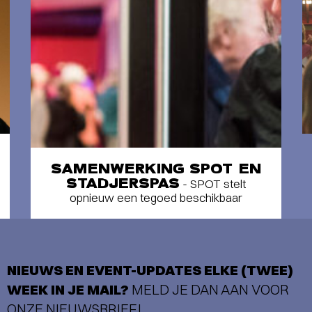
SAMENWERKING SPOT EN
STADJERSPAS
- SPOT stelt
opnieuw een tegoed beschikbaar
NIEUWS EN EVENT-UPDATES ELKE (TWEE)
WEEK IN JE MAIL?
MELD JE DAN AAN VOOR
ONZE NIEUWSBRIEF!