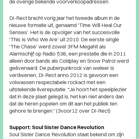
de overige bekende voorverkoopadressen.
Di-Rect bracht vorig jaar het tweede album in de
nieuwe formatie uit, genaamd ‘Time Will Heal Our
Senses’. Het is de opvolger van het succesvolle
‘This Is Who We Are’ uit 2010. De eerste single
‘The Chase’ werd zowel 3FM Megahit als
Alarmschijf op Radio 538, een prestatie die in 2011
alleen door bands als Coldplay en Snow Patrol werd
geëvenaard. De puberpunkrock van weleer is
verdwenen, Di-Rect anno 2012 is gewoon een
volwassen respectabele rockact met een
uitstekende livereputatie. “Je hoort het speelplezier
dat in deze plaat gelegd is; het kan niet anders dan
dat de heren popelen om dit aan het publiek ten
gehore te brengen.” (3voor12 over Di-Rect)
Support: Soul Sister Dance Revolution
Soul Sister Dance Revolution staat bekend om zijn