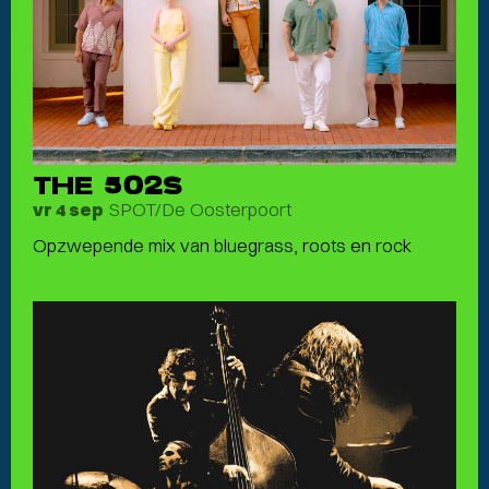
THE 502S
SPOT/De Oosterpoort
vr 4 sep
Opzwepende mix van bluegrass, roots en rock