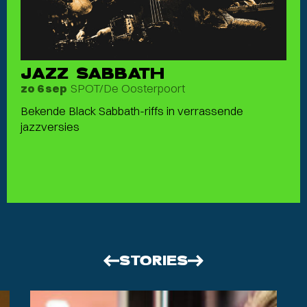
JAZZ SABBATH
SPOT/De Oosterpoort
zo 6 sep
Bekende Black Sabbath-riffs in verrassende
jazzversies
STORIES