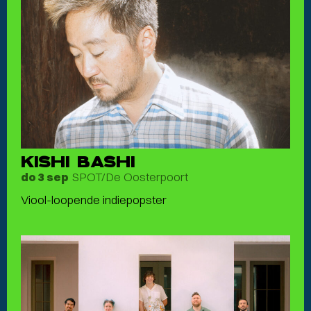
KISHI BASHI
SPOT/De Oosterpoort
do 3 sep
Viool-loopende indiepopster