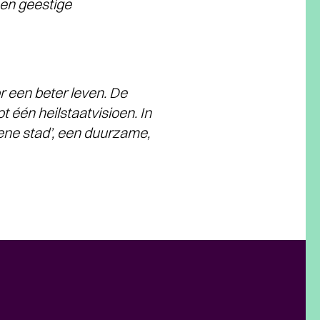
een geestige
 een beter leven. De
één heilstaatvisioen. In
oene stad’, een duurzame,