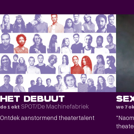
HET DEBUUT
SE
SPOT/De Machinefabriek
do 1 okt
wo 7 o
Ontdek aanstormend theatertalent
"Naomi
theat