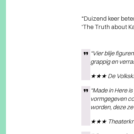
“Duizend keer beter
‘The Truth about Ka
“Vier blije figu
grappig en verra
★★★ De Volksk
“Made in Here is
vormgegeven conc
worden, deze zev
★★★ Theaterkr