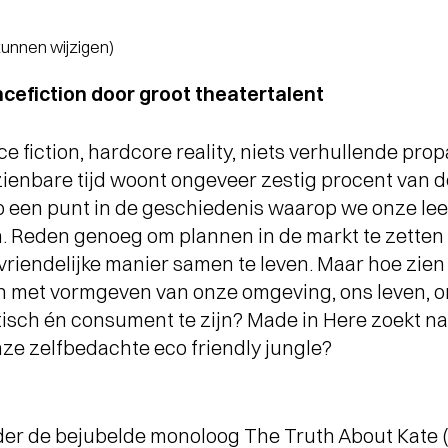
 kunnen wijzigen)
cefiction door groot theatertalent
 fiction, hardcore reality, niets verhullende pro
zienbare tijd woont ongeveer zestig procent van d
p een punt in de geschiedenis waarop we onze lee
 Reden genoeg om plannen in de markt te zetten
uvriendelijke manier samen te leven. Maar hoe zie
 met vormgeven van onze omgeving, ons leven, on
tisch én consument te zijn? Made in Here zoekt na
nze zelfbedachte eco friendly jungle?
der de bejubelde monoloog The Truth About Kate (