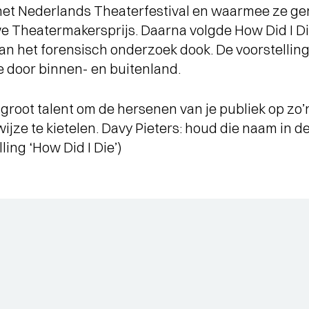
het Nederlands Theaterfestival en waarmee ze g
 Theatermakersprijs. Daarna volgde How Did I Di
van het forensisch onderzoek dook. De voorstellin
e door binnen- en buitenland.
groot talent om de hersenen van je publiek op zo’n
ijze te kietelen. Davy Pieters: houd die naam in d
ling ‘How Did I Die’)