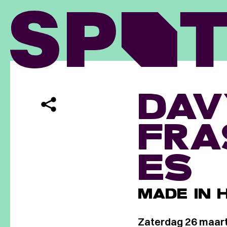
DAV
FRA
ES
MADE IN 
Zaterdag 26 maar