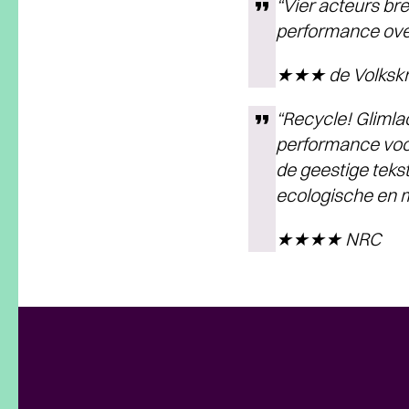
“Vier acteurs br
performance over
★★★ de Volkskr
“Recycle! Glimla
performance voor
de geestige tekst
ecologische en mi
★★★★ NRC