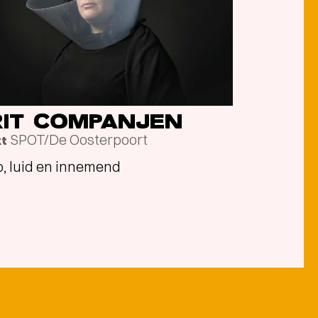
RIT COMPANJEN
SPOT/De Oosterpoort
kt
, luid en innemend