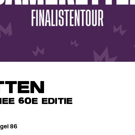
TTEN
EE 60E EDITIE
gel 86