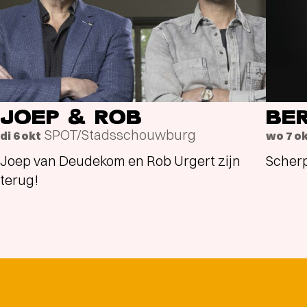
JOEP & ROB
BE
SPOT/Stadsschouwburg
di 6 okt
wo 7 o
Joep van Deudekom en Rob Urgert zijn
Scherp
terug!