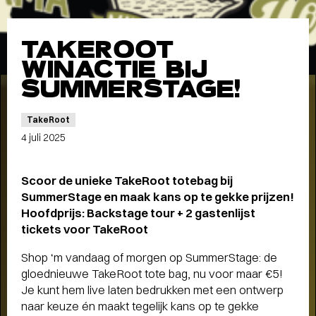
Meet the band
Longread
TAKEROOT
MEET THE BAND:
WINACTIE BIJ
MUMFORD & SONS
-
SUMMERSTAGE!
TakeRoot
4 juli 2025
ALLE STORIES
VAN
Scoor de unieke TakeRoot totebag bij
SPOT GRONINGEN:
SummerStage en maak kans op te gekke prijzen!
NIEUWS
,
INTERVIEWS
,
Hoofdprijs: Backstage tour + 2 gastenlijst
COLUMNS
,
KORTE
EN
tickets voor TakeRoot
LANGE VERHALEN
Shop ‘m vandaag of morgen op SummerStage: de
gloednieuwe TakeRoot tote bag, nu voor maar €5!
Je kunt hem live laten bedrukken met een ontwerp
naar keuze én maakt tegelijk kans op te gekke