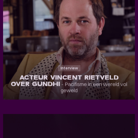
Interview
ACTEUR VINCENT RIETVELD
OVER GUNDHI
- Pacifisme in een wereld vol
geweld