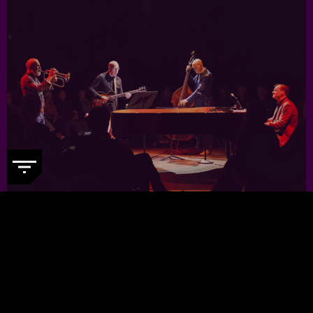
JORIS TEEPE PRESENTS: NYCTG
-
Voor een kleine prijs genieten van
topjazzmuzikanten